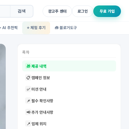
광고주 센터
로그인
무료 가입
검색
✨ AI 추천픽
⭐ 체험 후기
🧰 블로거도구
목차
🎁
제공 내역
📋
캠페인 정보
✅
미션 안내
📌
필수 확인사항
📢
추가 안내사항
📍
업체 위치