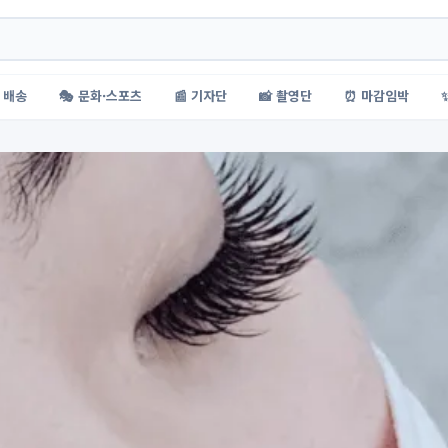
 배송
🎭 문화·스포츠
📰 기자단
📸 촬영단
⏰ 마감임박