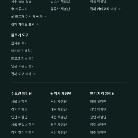
자주 묻는 질문
인스타 체험단
제품 체험단
📚 커뮤니티
유튜브 체험단
전체 카테고리 보기 →
💰 블로거 수익·세금 가이드
전체 가이드 보기 →
블로거 도구
글자수 세기
해시태그 생성기
블로그 제목 길이
연관 키워드 찾기
전체 도구 보기 →
수도권 체험단
광역시 체험단
인기 지역 체험단
서울 체험단
부산 체험단
창원 체험단
경기 체험단
대구 체험단
성남 체험단
인천 체험단
대전 체험단
천안 체험단
서울 맛집 체험단
광주 체험단
청주 체험단
경기 맛집 체험단
울산 체험단
제주 체험단