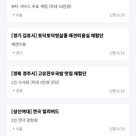
뷰티 서비스 무료 체험 (최대 30만원)
📍 서울
신청 0/10
[경기 김포시] 토닥토닥멍살롱 애견미용실 체험단
애견미용
📍 경기
신청 0/10
[경북 경주시] 고유한우국밥 맛집 체험단
1인 식사권 (최대 3만원 상당)
📍 경북
신청 0/10
[성신여대] 연극 얼리버드
2인 연극 관람권
📍 서울
신청 0/10