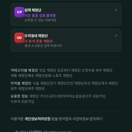
원픽 체험단
↗
OP
리뷰 품질 검증 플랫폼
신뢰할 수 있는 리뷰어만
우리동네 체험단
↗
UD
내 동네 맞춤 체험단
동네 소상공인 밀착 커뮤니티
카테고리별 체험단
맛집 체험단 모집
뷰티 체험단 신청
무료 숙박 체험단
제품 체험단
배송 체험단
문화·스포츠 체험단
지역별 체험단
서울 체험단
경기 체험단
인천 체험단
부산 체험단
대구 체험단
광주 체험단
제주 체험단
유용한 정보
체험단 가이드
공지사항
자주하는질문
광고주 회원가입
리뷰어 회원가입
이용약관
·
개인정보처리방침
·
환불·청약철회
·
사업자정보
·
문의하기
© 2026 나우체험단. All rights reserved.