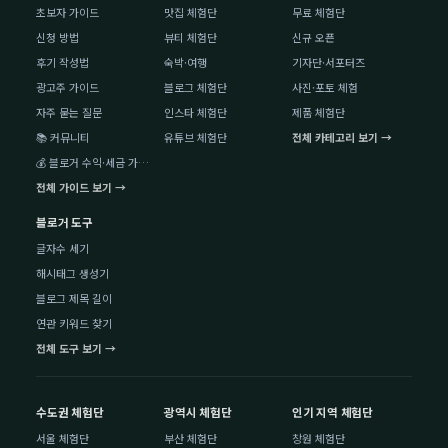
초보자 가이드
맛집 체험단
무료 체험단
신청 방법
뷰티 체험단
신규 오픈
후기 작성법
숙박·여행
기자단·서포터즈
광고주 가이드
블로그 체험단
사진·포토 체험
자주 묻는 질문
인스타 체험단
제품 체험단
📚 커뮤니티
유튜브 체험단
전체 카테고리 보기 →
💰 블로거 수익·세금 가이드
전체 가이드 보기 →
블로거 도구
글자수 세기
해시태그 생성기
블로그 제목 길이
연관 키워드 찾기
전체 도구 보기 →
수도권 체험단
광역시 체험단
인기 지역 체험단
서울 체험단
부산 체험단
창원 체험단