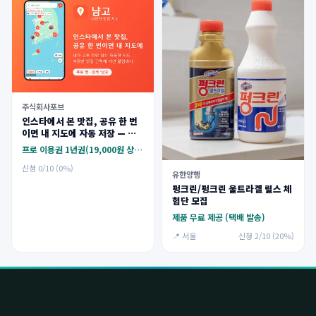
주식회사포브
인스타에서 본 맛집, 공유 한 번
이면 내 지도에 자동 저장 — 맛
집 지도 앱 '냠고' (프로 이용권
프로 이용권 1년권(19,000원 상당)
제공)
신청 0/10 (0%)
유한양행
펑크린/펑크린 울트라겔 릴스 체
험단 모집
제품 무료 제공 (택배 발송)
📍 서울
신청 2/10 (20%)