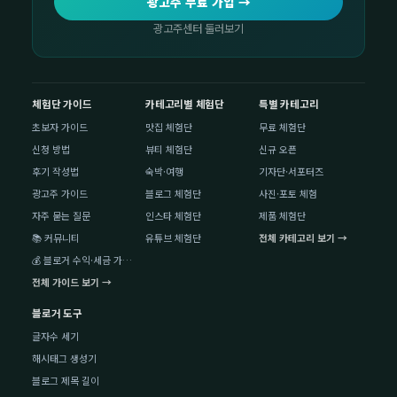
광고주 무료 가입 →
광고주센터 둘러보기
체험단 가이드
카테고리별 체험단
특별 카테고리
초보자 가이드
맛집 체험단
무료 체험단
신청 방법
뷰티 체험단
신규 오픈
후기 작성법
숙박·여행
기자단·서포터즈
광고주 가이드
블로그 체험단
사진·포토 체험
자주 묻는 질문
인스타 체험단
제품 체험단
📚 커뮤니티
유튜브 체험단
전체 카테고리 보기 →
💰 블로거 수익·세금 가이드
전체 가이드 보기 →
블로거 도구
글자수 세기
해시태그 생성기
블로그 제목 길이