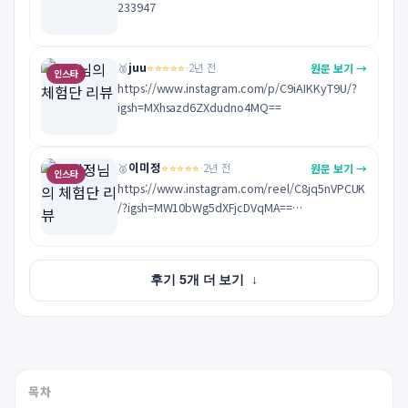
233947
juu
⭐⭐⭐⭐⭐
원문 보기 →
🥈
·
2년 전
인스타
https://www.instagram.com/p/C9iAIKKyT9U/?
igsh=MXhsazd6ZXdudno4MQ==
이미정
⭐⭐⭐⭐⭐
원문 보기 →
🥈
·
2년 전
인스타
https://www.instagram.com/reel/C8jq5nVPCUK
/?igsh=MW10bWg5dXFjcDVqMA==

여수여행중 재미난 체험 특별한 경험 감사합니다
후기 5개 더 보기
↓
목차