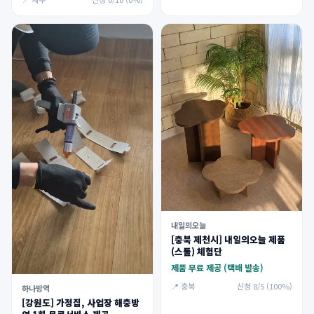
내일의오늘
[충북 제천시] 내일의오늘 제품
(스툴) 체험단
제품 무료 제공 (택배 발송)
📍 충북
신청 8/5 (100%)
하나방역
[강원도] 가정집, 사업장 해충방