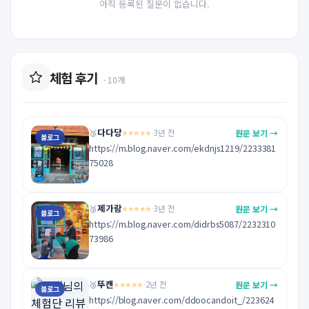
아직 등록된 질문이 없습니다.
체험 후기
· 10개
다다당
⭐⭐⭐⭐⭐
원문 보기 →
🥉
·
3년 전
블로그
https://m.blog.naver.com/ekdnjs1219/2233381
75028
제가람
⭐⭐⭐⭐⭐
원문 보기 →
🥉
·
3년 전
블로그
https://m.blog.naver.com/didrbs5087/2232310
73986
뚜캔
⭐⭐⭐⭐⭐
원문 보기 →
🥉
·
2년 전
블로그
https://blog.naver.com/ddoocandoit_/223624