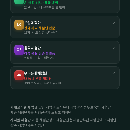
AI 매칭 허브 · 통합 운영
블로그·인스타·유튜브를 한 번에
로컬 체험단
↗
LC
전국 지역 체험단 전문
17개 시·도 맛집·뷰티·숙박
원픽 체험단
↗
OP
리뷰 품질 검증 플랫폼
신뢰할 수 있는 리뷰어만
우리동네 체험단
↗
UD
내 동네 맞춤 체험단
동네 소상공인 밀착 커뮤니티
카테고리별 체험단
맛집 체험단 모집
뷰티 체험단 신청
무료 숙박 체험단
제품 체험단
배송 체험단
문화·스포츠 체험단
지역별 체험단
서울 체험단
경기 체험단
인천 체험단
부산 체험단
대구 체험단
광주 체험단
제주 체험단