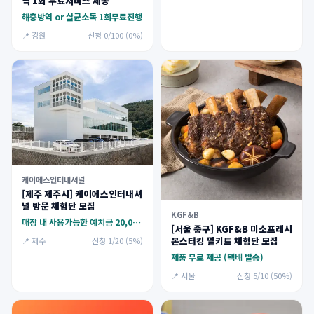
역 1회 무료서비스 제공
해충방역 or 살균소독 1회무료진행
📍 강원
신청 0/100 (0%)
케이에스인터내셔널
[제주 제주시] 케이에스인터내셔
널 방문 체험단 모집
KGF&B
매장 내 사용가능한 예치금 20,000p + 브랜드 기프트박스 세트
[서울 중구] KGF&B 미소프레시
몬스터킹 밀키트 체험단 모집
📍 제주
신청 1/20 (5%)
제품 무료 제공 (택배 발송)
📍 서울
신청 5/10 (50%)