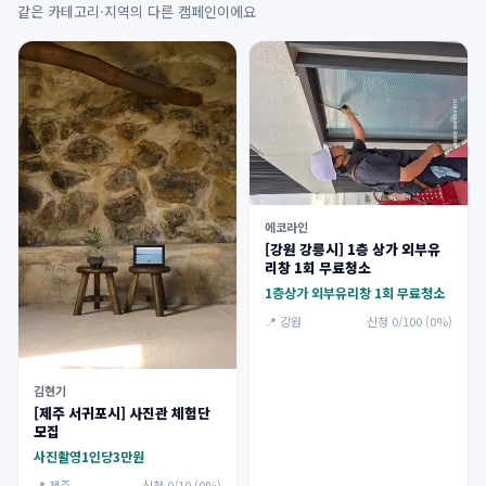
같은 카테고리·지역의 다른 캠페인이에요
에코라인
[강원 강릉시] 1층 상가 외부유
리창 1회 무료청소
1층상가 외부유리창 1회 무료청소
📍 강원
신청 0/100 (0%)
김현기
[제주 서귀포시] 사진관 체험단
모집
사진촬영1인당3만원
📍 제주
신청 0/10 (0%)