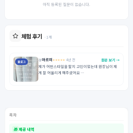
아직 등록된 질문이 없습니다.
체험 후기
· 1개
아르미
⭐⭐⭐⭐⭐
원문 보기 →
🥉
·
4년 전
블로그
제가 어떤스타일을 할지 고민이었는데 원장님이 제
게 잘 어울리게 해주셨어요 

그리고 시술하는 동안 지루하지 않고 친한 언니처럼 
재밌게 시술 했답니다

수고하셨습니다  

예쁘게해주셔서 감사해용^^

https://m.blog.naver.com/arum880522/222853
008272
목차
🎁
제공 내역