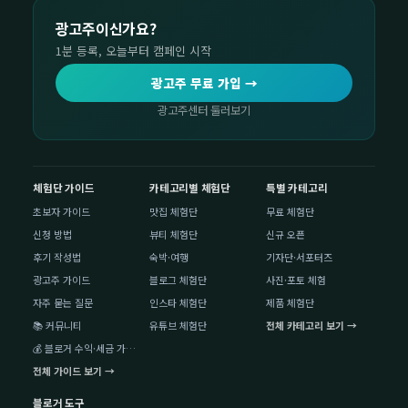
광고주이신가요?
1분 등록, 오늘부터 캠페인 시작
광고주 무료 가입 →
광고주센터 둘러보기
체험단 가이드
카테고리별 체험단
특별 카테고리
초보자 가이드
맛집 체험단
무료 체험단
신청 방법
뷰티 체험단
신규 오픈
후기 작성법
숙박·여행
기자단·서포터즈
광고주 가이드
블로그 체험단
사진·포토 체험
자주 묻는 질문
인스타 체험단
제품 체험단
📚 커뮤니티
유튜브 체험단
전체 카테고리 보기 →
💰 블로거 수익·세금 가이드
전체 가이드 보기 →
블로거 도구