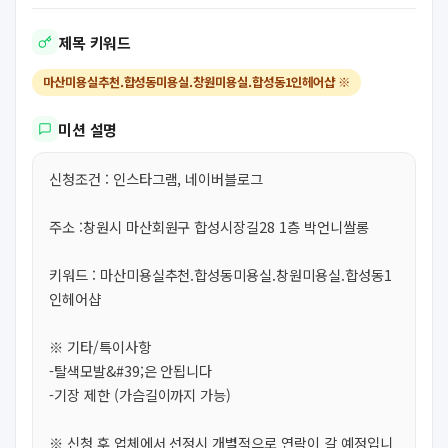
제목 키워드
마산미용실추천.합성동미용실.창원미용실.합성동1인헤어샵 ※
미션 설명
신청조건 : 인스타그램, 네이버블로그
주소 :창원시 마산회원구 합성시장길28 1층 박언니쌀롱
키워드 : 마산미용실추천.합성동미용실.창원미용실.합성동1
인헤어샵
※ 기타/특이사항
-탈색모발&#39;은 안됩니다
-기장 제한 (가슴길이까지 가능)
※ 신청 후 업체에서 선정시 개별적으로 연락이 갈 예정입니