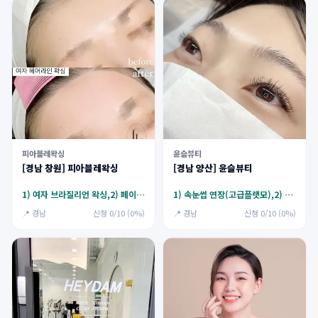
피아블레왁싱
윤슬뷰티
[경남 창원] 피아블레왁싱
[경남 양산] 윤슬뷰티
1) 여자 브라질리언 왁싱,2) 페이스왁싱
1) 속눈썹 연장(고급플랫모),2) 속눈썹 펌(뷰러펌)
📍 경남
신청 0/10 (0%)
📍 경남
신청 0/10 (0%)