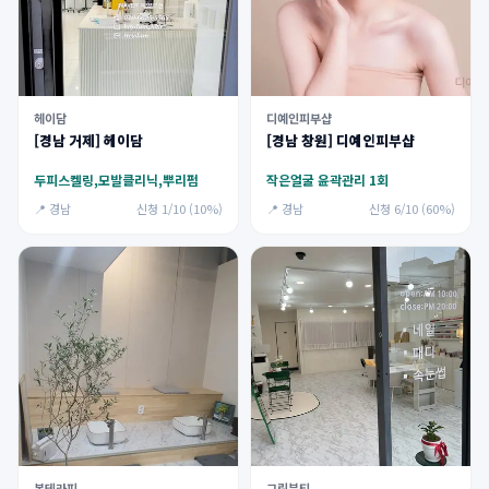
헤이담
디예인피부샵
[경남 거제] 헤이담
[경남 창원] 디예인피부샵
두피스켈링,모발클리닉,뿌리펌
작은얼굴 윤곽관리 1회
📍 경남
신청 1/10 (10%)
📍 경남
신청 6/10 (60%)
본테라피
그린뷰티