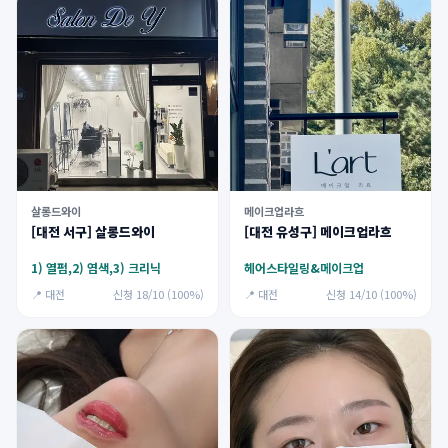
살롱드와이
메이크업라흐
[대전 서구] 살롱드와이
[대전 유성구] 메이크업라흐
1) 열펌,2) 염색,3) 크리닉
헤어스타일링&메이크업
📍 대전
신청 18/10 (100%)
📍 대전
신청 14/10 (100%)