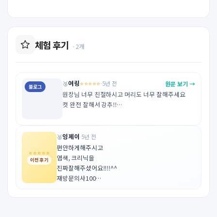
체험 후기
· 2개
여링
⭐⭐⭐⭐⭐
원문 보기 →
🥉
·
5년 전
블로그
원장님 너무 친절하시고 머리도 너무 잘해주세요

컷 완전 잘해서 강추!!

https://blog.naver.com/tjdduf7727/222641032
468
잉제이
🥈
·
5년 전
편안하게해주시고

⭐⭐⭐⭐⭐
염색, 크리닉을

이전 후기
진짜잘해주셨어요!!!!^^

재방문의사100

Http://m.blog.naver.com/linkdmswls