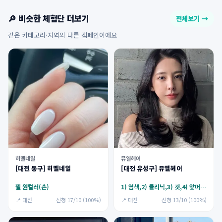
🔎 비슷한 체험단 더보기
전체보기 →
같은 카테고리·지역의 다른 캠페인이에요
히멜네일
뮤엘헤어
[대전 동구] 히멜네일
[대전 유성구] 뮤엘헤어
젤 원컬러(손)
1) 염색,2) 클리닉,3) 컷,4) 앞머리펌,5) 뿌리펌
📍 대전
신청 17/10 (100%)
📍 대전
신청 13/10 (100%)