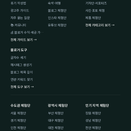
후기 작성법
숙박·여행
기자단·서포터즈
광고주 가이드
블로그 체험단
사진·포토 체험
자주 묻는 질문
인스타 체험단
제품 체험단
📚 커뮤니티
유튜브 체험단
전체 카테고리 보기 →
💰 블로거 수익·세금 가이드
전체 가이드 보기 →
블로거 도구
글자수 세기
해시태그 생성기
블로그 제목 길이
연관 키워드 찾기
전체 도구 보기 →
수도권 체험단
광역시 체험단
인기 지역 체험단
서울 체험단
부산 체험단
창원 체험단
경기 체험단
대구 체험단
성남 체험단
인천 체험단
대전 체험단
천안 체험단