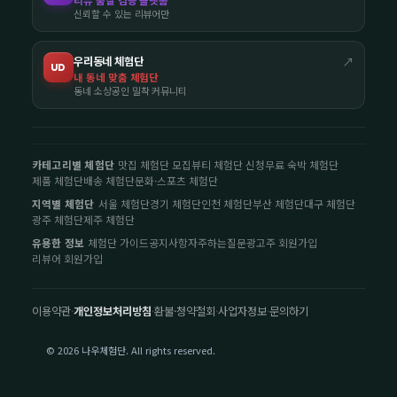
리뷰 품질 검증 플랫폼
신뢰할 수 있는 리뷰어만
우리동네 체험단
↗
UD
내 동네 맞춤 체험단
동네 소상공인 밀착 커뮤니티
카테고리별 체험단
맛집 체험단 모집
뷰티 체험단 신청
무료 숙박 체험단
제품 체험단
배송 체험단
문화·스포츠 체험단
지역별 체험단
서울 체험단
경기 체험단
인천 체험단
부산 체험단
대구 체험단
광주 체험단
제주 체험단
유용한 정보
체험단 가이드
공지사항
자주하는질문
광고주 회원가입
리뷰어 회원가입
이용약관
·
개인정보처리방침
·
환불·청약철회
·
사업자정보
·
문의하기
© 2026 나우체험단. All rights reserved.