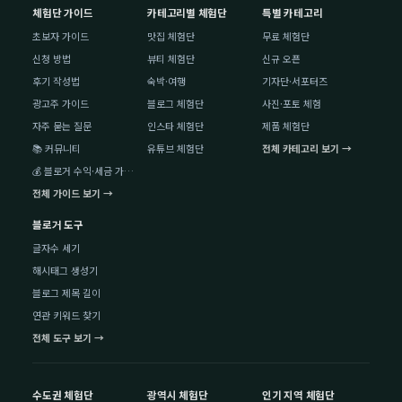
체험단 가이드
카테고리별 체험단
특별 카테고리
초보자 가이드
맛집 체험단
무료 체험단
신청 방법
뷰티 체험단
신규 오픈
후기 작성법
숙박·여행
기자단·서포터즈
광고주 가이드
블로그 체험단
사진·포토 체험
자주 묻는 질문
인스타 체험단
제품 체험단
📚 커뮤니티
유튜브 체험단
전체 카테고리 보기 →
💰 블로거 수익·세금 가이드
전체 가이드 보기 →
블로거 도구
글자수 세기
해시태그 생성기
블로그 제목 길이
연관 키워드 찾기
전체 도구 보기 →
수도권 체험단
광역시 체험단
인기 지역 체험단