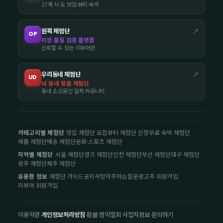
17개 시·도 맛집·뷰티·숙박
원픽 체험단
↗
OP
리뷰 품질 검증 플랫폼
신뢰할 수 있는 리뷰어만
우리동네 체험단
↗
UD
내 동네 맞춤 체험단
동네 소상공인 밀착 커뮤니티
카테고리별 체험단
맛집 체험단 모집
뷰티 체험단 신청
무료 숙박 체험단
제품 체험단
배송 체험단
문화·스포츠 체험단
지역별 체험단
서울 체험단
경기 체험단
인천 체험단
부산 체험단
대구 체험단
광주 체험단
제주 체험단
유용한 정보
체험단 가이드
공지사항
자주하는질문
광고주 회원가입
리뷰어 회원가입
이용약관
·
개인정보처리방침
·
환불·청약철회
·
사업자정보
·
문의하기