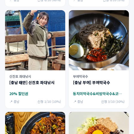
신진호 좌대낚시
부여막국수
[충남 태안] 신진호 좌대낚시
[충남 부여] 부여막국수
20% 할인권
동치미막국수&비빔막국수&코다리비빔막국수
📍 충남
신청 1/10 (10%)
📍 충남
신청 3/10 (30%)