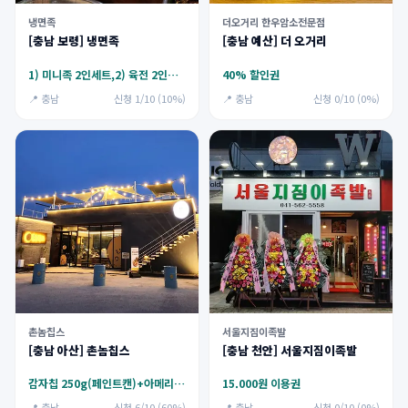
냉면족
더오거리 한우암소전문점
[충남 보령] 냉면족
[충남 예산] 더 오거리
1) 미니족 2인세트,2) 육전 2인세트
40% 할인권
📍 충남
신청 1/10 (10%)
📍 충남
신청 0/10 (0%)
촌놈칩스
서울지짐이족발
[충남 아산] 촌놈칩스
[충남 천안] 서울지짐이족발
감자칩 250g(페인트캔)+아메리카노 2잔
15.000원 이용권
📍 충남
신청 6/10 (60%)
📍 충남
신청 0/10 (0%)