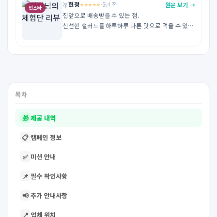
현정
⭐⭐⭐⭐⭐
원문 보기 →
🥉
·
5년 전
인스타
집앞으로 배송받을 수 있는 점.

신선한 샐러드를 하루하루 다른 맛으로 먹을 수 있는 
점! 이 너무 좋네요

https://www.instagram.com/p/CY0dtiUFgLq/?
utm_medium=copy_link
목차
🎁
제공 내역
📋
캠페인 정보
✅
미션 안내
📌
필수 확인사항
📢
추가 안내사항
📍
업체 위치