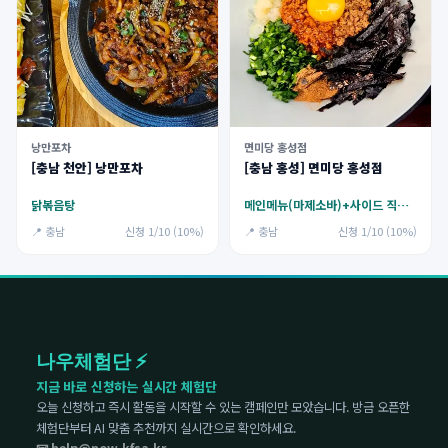
낭만포차
면미당 홍성점
[충남 천안] 낭만포차
[충남 홍성] 면미당 홍성점
닭볶음탕
메인메뉴(마제소바)+사이드 직화구이+무료 아메리카노(아이스/핫)
📍 충남
신청 1/10 (10%)
📍 충남
신청 1/10 (10%)
나우체험단 ⚡
지금 바로 신청하는 실시간 체험단
오늘 신청하고 즉시 활동을 시작할 수 있는 캠페인만 모았습니다. 방금 오픈한
체험단부터 AI 맞춤 추천까지 실시간으로 확인하세요.
📧 help@now.kfsa.kr