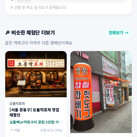
선정 후 주소 및 지도가 공개됩니다.
🔎 비슷한 체험단 더보기
전체보기 →
같은 카테고리·지역의 다른 캠페인이에요
오돌막포차
[서울 성동구] 오돌막포차 맛집
체험단
오돌뼈or막창구이 포함 3만원 식사권(주류,음료별도결제)
📍 서울
신청 0/10 (0%)