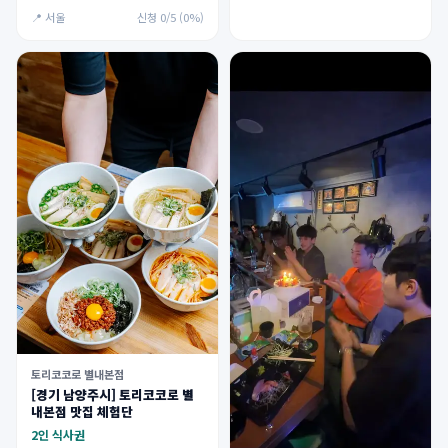
📍 서울
신청 0/5 (0%)
토리코코로 별내본점
[경기 남양주시] 토리코코로 별
내본점 맛집 체험단
2인 식사권