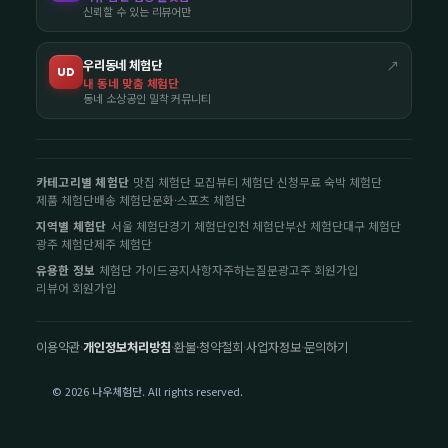
신뢰할 수 있는 리뷰어만
우리동네 체험단
↗
UD
내 동네 맞춤 체험단
동네 소상공인 밀착 커뮤니티
카테고리별 체험단
맛집 체험단 모집
뷰티 체험단 신청
무료 숙박 체험단
제품 체험단
배송 체험단
문화·스포츠 체험단
지역별 체험단
서울 체험단
경기 체험단
인천 체험단
부산 체험단
대구 체험단
광주 체험단
제주 체험단
유용한 정보
체험단 가이드
공지사항
자주하는질문
광고주 회원가입
리뷰어 회원가입
이용약관
·
개인정보처리방침
·
환불·청약철회
·
사업자정보
·
문의하기
© 2026 나우체험단. All rights reserved.