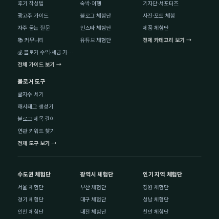
후기 작성법
숙박·여행
기자단·서포터즈
광고주 가이드
블로그 체험단
사진·포토 체험
자주 묻는 질문
인스타 체험단
제품 체험단
📚 커뮤니티
유튜브 체험단
전체 카테고리 보기 →
💰 블로거 수익·세금 가이드
전체 가이드 보기 →
블로거 도구
글자수 세기
해시태그 생성기
블로그 제목 길이
연관 키워드 찾기
전체 도구 보기 →
수도권 체험단
광역시 체험단
인기 지역 체험단
서울 체험단
부산 체험단
창원 체험단
경기 체험단
대구 체험단
성남 체험단
인천 체험단
대전 체험단
천안 체험단