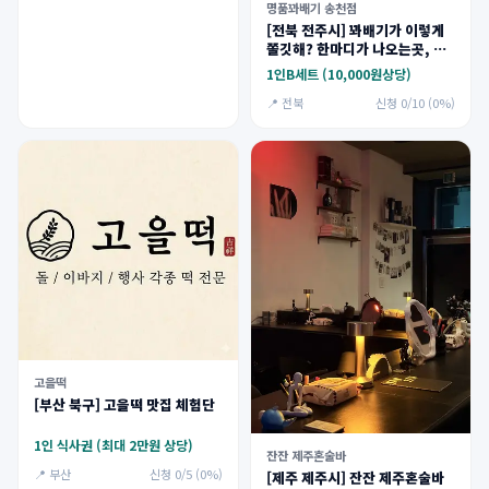
명품꽈배기 송천점
[전북 전주시] 꽈배기가 이렇게
쫄깃해? 한마디가 나오는곳, 명
품꽈배기
1인B세트 (10,000원상당)
📍 전북
신청 0/10 (0%)
고을떡
[부산 북구] 고을떡 맛집 체험단
1인 식사권 (최대 2만원 상당)
잔잔 제주혼술바
📍 부산
신청 0/5 (0%)
[제주 제주시] 잔잔 제주혼술바