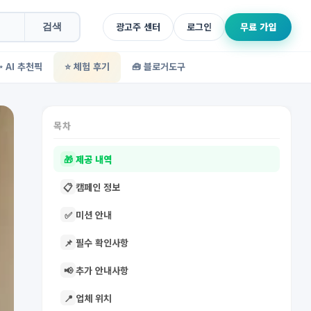
광고주 센터
로그인
무료 가입
검색
✨ AI 추천픽
⭐ 체험 후기
🧰 블로거도구
목차
🎁
제공 내역
📋
캠페인 정보
✅
미션 안내
📌
필수 확인사항
📢
추가 안내사항
📍
업체 위치