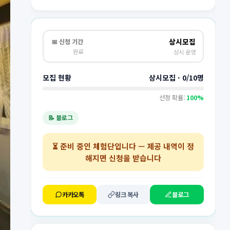
상시모집
📅 신청 기간
완료
상시 운영
모집 현황
상시모집 · 0/10명
선정 확률:
100%
📝 블로그
⏳
준비 중인 체험단
입니다 — 제공 내역이 정
해지면 신청을 받습니다
카카오톡
링크 복사
블로그