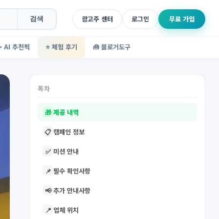
광고주 센터
로그인
무료 가입
검색
✨ AI 추천픽
⭐ 체험 후기
🧰 블로거도구
목차
🎁
제공 내역
📋
캠페인 정보
✅
미션 안내
📌
필수 확인사항
📢
추가 안내사항
📍
업체 위치