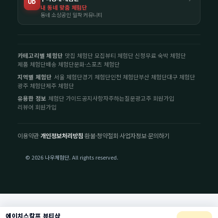
UD
내 동네 맞춤 체험단
동네 소상공인 밀착 커뮤니티
카테고리별 체험단
맛집 체험단 모집
뷰티 체험단 신청
무료 숙박 체험단
제품 체험단
배송 체험단
문화·스포츠 체험단
지역별 체험단
서울 체험단
경기 체험단
인천 체험단
부산 체험단
대구 체험단
광주 체험단
제주 체험단
유용한 정보
체험단 가이드
공지사항
자주하는질문
광고주 회원가입
리뷰어 회원가입
이용약관
·
개인정보처리방침
·
환불·청약철회
·
사업자정보
·
문의하기
© 2026 나우체험단. All rights reserved.
에이치스칼프 뷰티샵