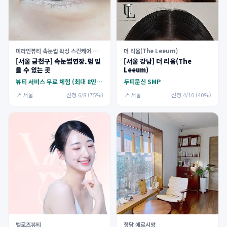
더 리움(The Leeum)
미라인뷰티 속눈썹 왁싱 스킨케어 가산점
[서울 강남] 더 리움(The
[서울 금천구] 속눈썹연장.펌 믿
Leeum)
을 수 있는 곳
두피문신 SMP
뷰티 서비스 무료 체험 (최대 8만원)
📍 서울
신청 4/10 (40%)
📍 서울
신청 6/8 (75%)
벨로즈뷰티
청담 에르시앙