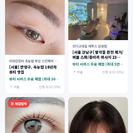
인디고네일 레푸스 삼성점
[서울 강남구] 발각질 완전 제거/
버블 스파/종아리 마사지 23만
미라인뷰티 속눈썹 왁싱 스킨케어 가산점
원 상당 (대리체험가능) 체험단
뷰티 서비스 무료 체험 (최대 5만원)
[서울] 반영구. 속눈썹 16년차
모집
뷰티 맛집
📍 서울
신청 0/10 (0%)
뷰티 서비스 무료 체험 (최대 30만원)
📍 서울
신청 0/10 (0%)
⏰ 마감임박