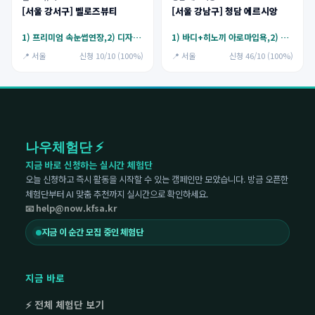
[서울 강서구] 벨로즈뷰티
[서울 강남구] 청담 에르시앙
1) 프리미엄 속눈썹연장,2) 디자인 애니메연장
1) 바디+히노끼 아로마입욕,2) 페이스+히노끼 아로마입욕
📍 서울
신청 10/10 (100%)
📍 서울
신청 46/10 (100%)
나우체험단 ⚡
지금 바로 신청하는 실시간 체험단
오늘 신청하고 즉시 활동을 시작할 수 있는 캠페인만 모았습니다. 방금 오픈한
체험단부터 AI 맞춤 추천까지 실시간으로 확인하세요.
📧 help@now.kfsa.kr
지금 이 순간 모집 중인 체험단
지금 바로
⚡ 전체 체험단 보기