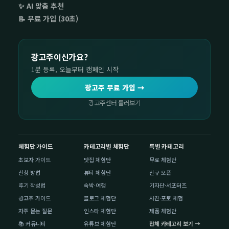
✨ AI 맞춤 추천
📝 무료 가입 (30초)
광고주이신가요?
1분 등록, 오늘부터 캠페인 시작
광고주 무료 가입 →
광고주센터 둘러보기
체험단 가이드
카테고리별 체험단
특별 카테고리
초보자 가이드
맛집 체험단
무료 체험단
신청 방법
뷰티 체험단
신규 오픈
후기 작성법
숙박·여행
기자단·서포터즈
광고주 가이드
블로그 체험단
사진·포토 체험
자주 묻는 질문
인스타 체험단
제품 체험단
📚 커뮤니티
유튜브 체험단
전체 카테고리 보기 →