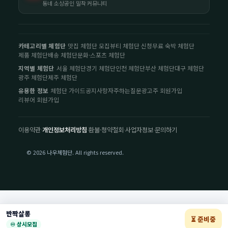
동네 소상공인 밀착 커뮤니티
카테고리별 체험단
맛집 체험단 모집
뷰티 체험단 신청
무료 숙박 체험단
제품 체험단
배송 체험단
문화·스포츠 체험단
지역별 체험단
서울 체험단
경기 체험단
인천 체험단
부산 체험단
대구 체험단
광주 체험단
제주 체험단
유용한 정보
체험단 가이드
공지사항
자주하는질문
광고주 회원가입
리뷰어 회원가입
이용약관
·
개인정보처리방침
·
환불·청약철회
·
사업자정보
·
문의하기
© 2026 나우체험단. All rights reserved.
반짝살롱
⏳ 준비중
♾️ 상시모집