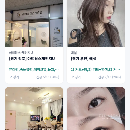
아띠랑스-체인지U
애설
[경기 김포] 아띠랑스체인지U
[경기 부천] 애설
뷰러펌,속눈썹펌,메이크업,눈썹,아이라인
1) 커트+펌,2) 커트+염색,3) 커트+케어
📍 경기
신청 5/10 (50%)
📍 경기
신청 2/10 (20%)