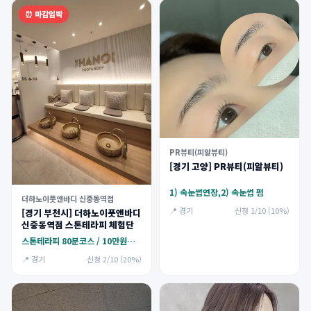
⏰ 마감임박
PR뷰티(피알뷰티)
[경기 고양] PR뷰티(피알뷰티)
1) 속눈썹연장,2) 속눈썹 펌
더하노이풋앤바디 신중동역점
📍 경기
신청 1/10 (10%)
[경기 부천시] 더하노이풋앤바디
신중동역점 스톤테라피 체험단
스톤테라피 80분코스 / 10만원지원
📍 경기
신청 2/10 (20%)