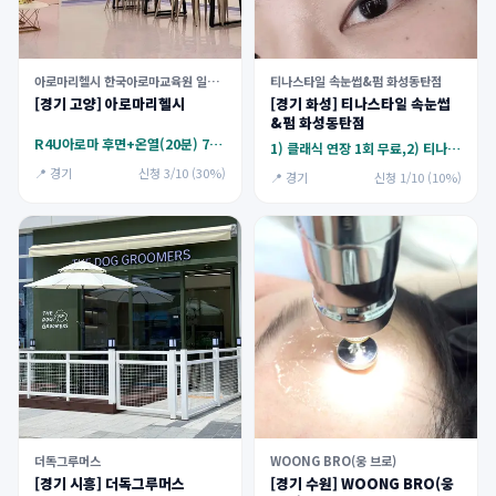
아로마리헬시 한국아로마교육원 일산센터
티나스타일 속눈썹&펌 화성동탄점
[경기 고양] 아로마리헬시
[경기 화성] 티나스타일 속눈썹
&펌 화성동탄점
R4U아로마 후면+온열(20분) 70분
1) 클래식 연장 1회 무료,2) 티나래쉬리프트
📍 경기
신청 3/10 (30%)
📍 경기
신청 1/10 (10%)
더독그루머스
WOONG BRO(웅 브로)
[경기 시흥] 더독그루머스
[경기 수원] WOONG BRO(웅