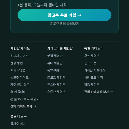
1분 등록, 오늘부터 캠페인 시작
광고주 무료 가입 →
광고주센터 둘러보기
체험단 가이드
카테고리별 체험단
특별 카테고리
초보자 가이드
맛집 체험단
무료 체험단
신청 방법
뷰티 체험단
신규 오픈
후기 작성법
숙박·여행
기자단·서포터즈
광고주 가이드
블로그 체험단
사진·포토 체험
자주 묻는 질문
인스타 체험단
제품 체험단
📚 커뮤니티
유튜브 체험단
전체 카테고리 보기 →
💰 블로거 수익·세금 가이드
전체 가이드 보기 →
블로거 도구
글자수 세기