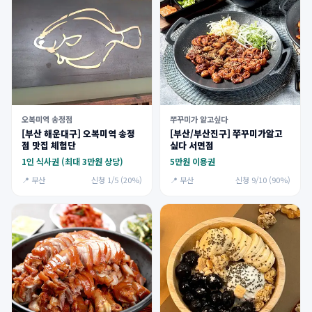
오복미역 송정점
쭈꾸미가 알고싶다
[부산 해운대구] 오복미역 송정
[부산/부산진구] 쭈꾸미가알고
점 맛집 체험단
싶다 서면점
1인 식사권 (최대 3만원 상당)
5만원 이용권
📍 부산
신청 1/5 (20%)
📍 부산
신청 9/10 (90%)