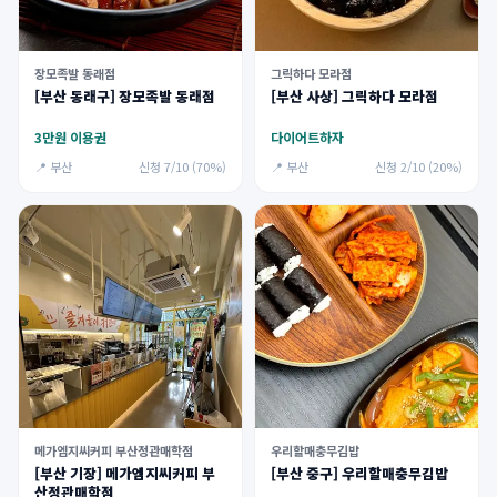
장모족발 동래점
그릭하다 모라점
[부산 동래구] 장모족발 동래점
[부산 사상] 그릭하다 모라점
3만원 이용권
다이어트하자
📍 부산
신청 7/10 (70%)
📍 부산
신청 2/10 (20%)
메가엠지씨커피 부산정관매학점
우리할매충무김밥
[부산 기장] 메가엠지씨커피 부
[부산 중구] 우리할매충무김밥
산정관매학점