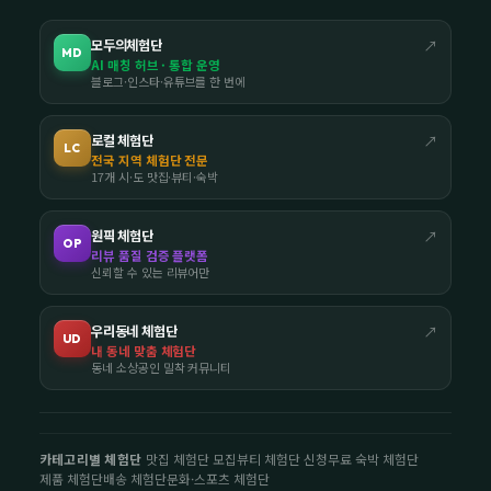
모두의체험단
↗
MD
AI 매칭 허브 · 통합 운영
블로그·인스타·유튜브를 한 번에
로컬 체험단
↗
LC
전국 지역 체험단 전문
17개 시·도 맛집·뷰티·숙박
원픽 체험단
↗
OP
리뷰 품질 검증 플랫폼
신뢰할 수 있는 리뷰어만
우리동네 체험단
↗
UD
내 동네 맞춤 체험단
동네 소상공인 밀착 커뮤니티
카테고리별 체험단
맛집 체험단 모집
뷰티 체험단 신청
무료 숙박 체험단
제품 체험단
배송 체험단
문화·스포츠 체험단