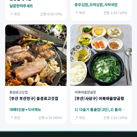
충무김밥,꼬마김밥,시락국밥
달콤한하루세트
📍 부산
신청 1/10 (10%)
📍 부산
신청 0/10 (0%)
동성로고깃집
어복마을양곱창
[부산 부산진구] 동성로고깃집
[부산/사상구] 어복마을양곱창
대패5인분+식사메뉴
1) 다슬기 돌솥밥(2인),2) 돌쇠김치찌개(점심한정)
📍 부산
신청 6/10 (60%)
📍 부산
신청 1/10 (10%)