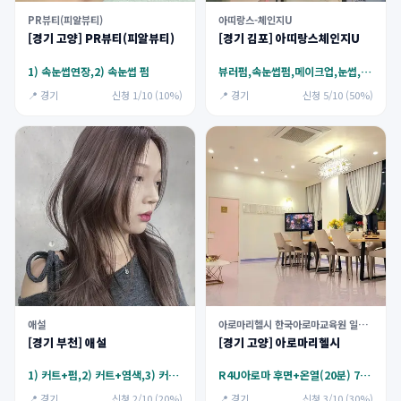
PR뷰티(피알뷰티)
아띠랑스-체인지U
[경기 고양] PR뷰티(피알뷰티)
[경기 김포] 아띠랑스체인지U
1) 속눈썹연장,2) 속눈썹 펌
뷰러펌,속눈썹펌,메이크업,눈썹,아이라인
📍 경기
신청 1/10 (10%)
📍 경기
신청 5/10 (50%)
애설
아로마리헬시 한국아로마교육원 일산센터
[경기 부천] 애설
[경기 고양] 아로마리헬시
1) 커트+펌,2) 커트+염색,3) 커트+케어
R4U아로마 후면+온열(20분) 70분
📍 경기
신청 2/10 (20%)
📍 경기
신청 3/10 (30%)