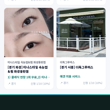
티나스타일 속눈썹&펌 화성동탄점
더독그루머스
[경기 화성] 티나스타일 속눈썹
[경기 시흥] 더독그루머스
&펌 화성동탄점
애견 미용 서비스
1) 클래식 연장 1회 무료,2) 티나래쉬리프트
📍 경기
신청 1/10 (10%)
📍 경기
신청 1/10 (10%)