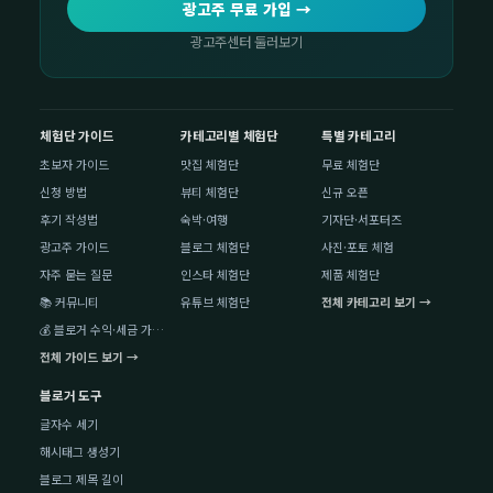
광고주 무료 가입 →
광고주센터 둘러보기
체험단 가이드
카테고리별 체험단
특별 카테고리
초보자 가이드
맛집 체험단
무료 체험단
신청 방법
뷰티 체험단
신규 오픈
후기 작성법
숙박·여행
기자단·서포터즈
광고주 가이드
블로그 체험단
사진·포토 체험
자주 묻는 질문
인스타 체험단
제품 체험단
📚 커뮤니티
유튜브 체험단
전체 카테고리 보기 →
💰 블로거 수익·세금 가이드
전체 가이드 보기 →
블로거 도구
글자수 세기
해시태그 생성기
블로그 제목 길이