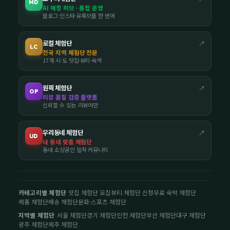
MD
AI 매칭 허브 · 통합 운영
블로그·인스타·유튜브를 한 번에
로컬 체험단
↗
LC
전국 지역 체험단 전문
17개 시·도 맛집·뷰티·숙박
원픽 체험단
↗
OP
리뷰 품질 검증 플랫폼
신뢰할 수 있는 리뷰어만
우리동네 체험단
↗
UD
내 동네 맞춤 체험단
동네 소상공인 밀착 커뮤니티
카테고리별 체험단
맛집 체험단 모집
뷰티 체험단 신청
무료 숙박 체험단
제품 체험단
배송 체험단
문화·스포츠 체험단
지역별 체험단
서울 체험단
경기 체험단
인천 체험단
부산 체험단
대구 체험단
광주 체험단
제주 체험단