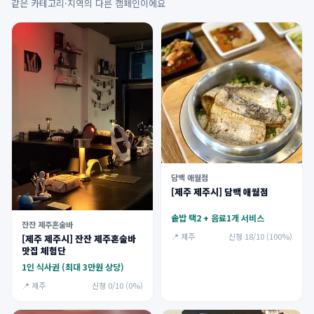
같은 카테고리·지역의 다른 캠페인이에요
담백 애월점
[제주 제주시] 담백 애월점
솥밥 택2 + 음료1개 서비스
잔잔 제주혼술바
📍 제주
신청 18/10 (100%)
[제주 제주시] 잔잔 제주혼술바
맛집 체험단
1인 식사권 (최대 3만원 상당)
📍 제주
신청 0/10 (0%)