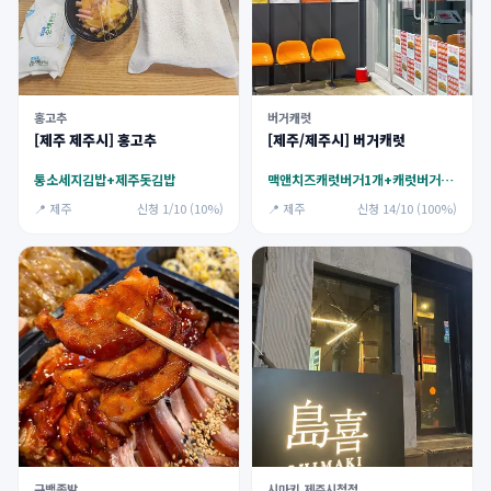
홍고추
버거캐럿
[제주 제주시] 홍고추
[제주/제주시] 버거캐럿
통소세지김밥+제주돗김밥
맥앤치즈캐럿버거1개+캐럿버거1개+캐럿프라이1개+탄산음료2개
📍 제주
신청 1/10 (10%)
📍 제주
신청 14/10 (100%)
구백족발
시마키 제주시청점