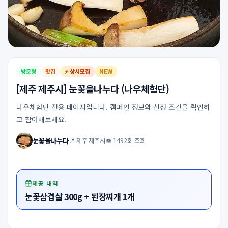
방문형
맛집
⚡ 상시모집
NEW
[제주 제주시] 눈꽃을나누다 (나우체험단)
나우체험단 전용 페이지입니다. 캠페인 정보와 신청 조건을 확인하
고 참여해보세요.
눈꽃을나누다
📍 제주 제주시
👁 1492회 조회
제공 내역
눈꽃삼겹살 300g + 된장찌개 1개