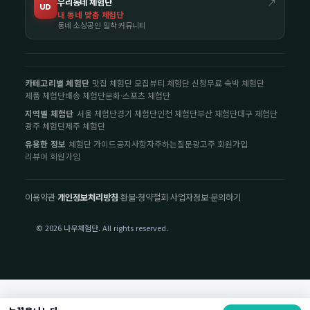
우리동네 체험단
↗
UD
내 동네 맞춤 체험단
동네 소상공인 밀착 커뮤니티
카테고리별 체험단
맛집 체험단 모집
뷰티 체험단 신청
무료 숙박 체험단
제품 체험단
배송 체험단
문화·스포츠 체험단
지역별 체험단
서울 체험단
경기 체험단
인천 체험단
부산 체험단
대구 체험단
광주 체험단
제주 체험단
유용한 정보
체험단 가이드
공지사항
자주하는질문
광고주 회원가입
리뷰어 회원가입
이용약관
·
개인정보처리방침
·
환불·청약철회
·
사업자정보
·
문의하기
© 2026 나우체험단. All rights reserved.