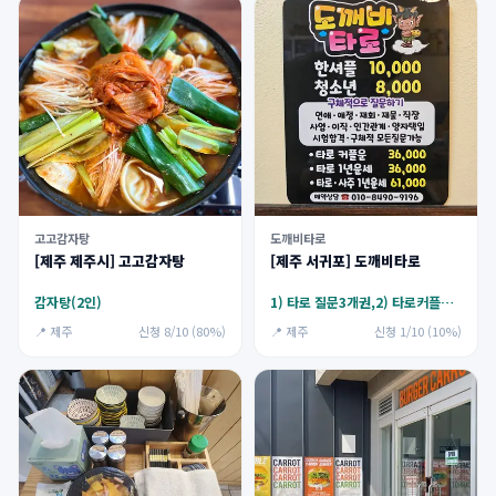
고고감자탕
도깨비타로
[제주 제주시] 고고감자탕
[제주 서귀포] 도깨비타로
감자탕(2인)
1) 타로 질문3개권,2) 타로커플운,3) 타로·사주1년운세,4) 사주·손금중
📍 제주
신청 8/10 (80%)
📍 제주
신청 1/10 (10%)