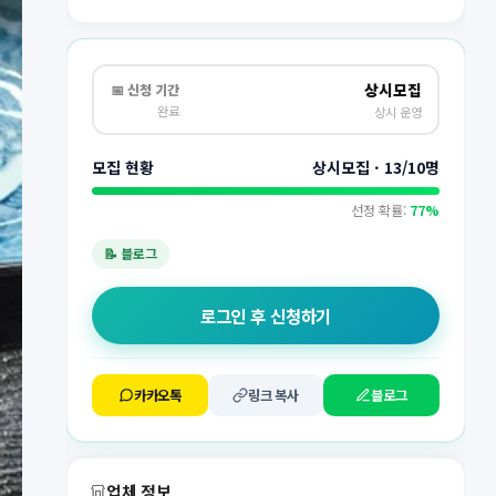
상시모집
📅 신청 기간
완료
상시 운영
모집 현황
상시모집 · 13/10명
선정 확률:
77%
📝 블로그
로그인 후 신청하기
카카오톡
링크 복사
블로그
업체 정보