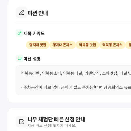
미션 안내
제목 키워드
명지대 맛집
명지대 돈까스
역북동 맛집
역북동 돈까스
미션 설명
역북동라멘, 역북동소바, 역북동메밀, 라멘맛집, 소바맛집, 메밀 
- 주차공간이 따로 없어 근처에 별도 주차(건너편 상공회의소 유
나우 체험단 빠른 신청 안내
지금 바로 신청! 놓치지 마세요.