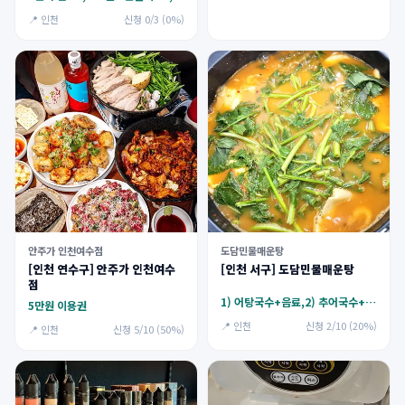
📍 인천
신청 0/3 (0%)
안주가 인천여수점
도담민물매운탕
[인천 연수구] 안주가 인천여수
[인천 서구] 도담민물매운탕
점
1) 어탕국수+음료,2) 추어국수+음료
5만원 이용권
📍 인천
신청 2/10 (20%)
📍 인천
신청 5/10 (50%)