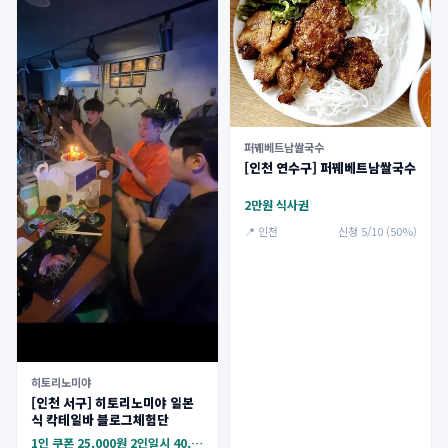
퍼꿰베트남쌀국수
[인천 연수구] 퍼꿰베트남쌀국수
2만원 식사권
📍 인천
신청 5/10 (50%)
히토리노미야
[인천 서구] 히토리노미야 일본
식 칵테일바 블로그체험단
1인 쿠폰 25,000원 2인일시 40,000원