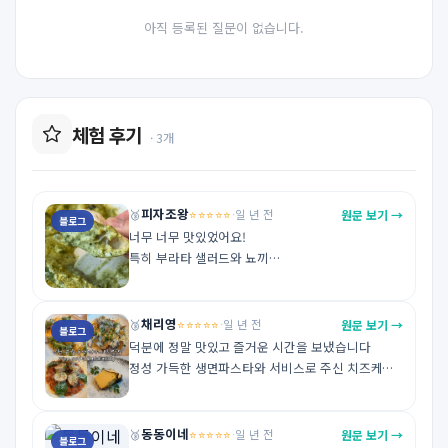
아직 등록된 질문이 없습니다.
체험 후기
· 3개
피자조왕
⭐⭐⭐⭐⭐
원문 보기 →
🥉
·
일 년 전
블로그
너무 너무 맛있었어요! 

특히 부라타 샐러드와 뇨끼

https://m.blog.naver.com/ysjoo0428/22400680
7885
채리영
⭐⭐⭐⭐⭐
원문 보기 →
🥉
·
일 년 전
블로그
덕분에 정말 맛있고 즐거운 시간을 보냈습니다

정성 가득한 생면파스타와 서비스로 주신 치즈케이
크까지 다 맛있었어요 다음에는 다른 메뉴도 도전해
보려구요!! 주위에도 추천 많이 할게요~!! 감사합니
다ㅎㅎ

동동이네
⭐⭐⭐⭐⭐
원문 보기 →
🥉
·
일 년 전
블로그