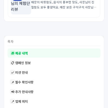
매장의 따뜻함도, 음식의 풍부한 맛도, 사장님의 친
https://m.blog.naver.com/dlwlsee16/22396731
절함도 모두 좋았어요. 매장 모든 구석구석 사장님의 
1850
애정이 담뿍 담겨 시간을 즐기는 모든 순간이 기뻤답
니다. 무엇보다 음식이 정말 맛있어서 찐단골이 될 
것 같아요. : ) 입소문내고 싶은 매장이라면 말 끝났
죠! 선정해주시고 좋은 시간 선물해주신 사장님께 진
심으로 감사드립니…
목차
🎁
제공 내역
📋
캠페인 정보
✅
미션 안내
📌
필수 확인사항
📢
추가 안내사항
📍
업체 위치