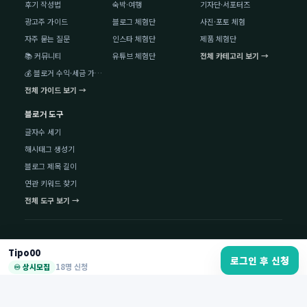
후기 작성법
숙박·여행
기자단·서포터즈
광고주 가이드
블로그 체험단
사진·포토 체험
자주 묻는 질문
인스타 체험단
제품 체험단
📚 커뮤니티
유튜브 체험단
전체 카테고리 보기 →
💰 블로거 수익·세금 가이드
전체 가이드 보기 →
블로거 도구
글자수 세기
해시태그 생성기
블로그 제목 길이
연관 키워드 찾기
전체 도구 보기 →
수도권 체험단
광역시 체험단
인기 지역 체험단
Tipo00
로그인 후 신청
서울 체험단
부산 체험단
창원 체험단
♾️ 상시모집
18명 신청
경기 체험단
대구 체험단
성남 체험단
인천 체험단
대전 체험단
천안 체험단