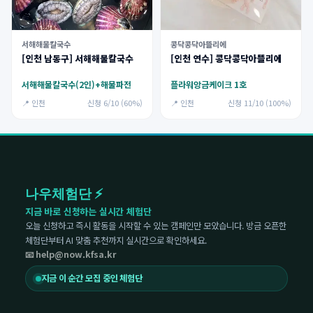
서해해물칼국수
콩닥콩닥아뜰리에
[인천 남동구] 서해해물칼국수
[인천 연수] 콩닥콩닥아뜰리에
서해해물칼국수(2인)+해물파전
플라워앙금케이크 1호
📍 인천
신청 6/10 (60%)
📍 인천
신청 11/10 (100%)
나우체험단 ⚡
지금 바로 신청하는 실시간 체험단
오늘 신청하고 즉시 활동을 시작할 수 있는 캠페인만 모았습니다. 방금 오픈한
체험단부터 AI 맞춤 추천까지 실시간으로 확인하세요.
📧 help@now.kfsa.kr
지금 이 순간 모집 중인 체험단