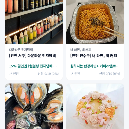
다운타운 전자담배
너 라면, 내 커피
[인천 서구] 다운타운 전자담배
[인천 연수구] 너 라면, 내 커피
15% 할인권 (궐렬형 전자담배 취급X)
원하시는 한강라면+ 커피or음료+젤라또
📍 인천
신청 0/10 (0%)
📍 인천
신청 0/10 (0%)