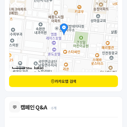
50m
카카오맵 검색
캠페인 Q&A
💬
· 0개