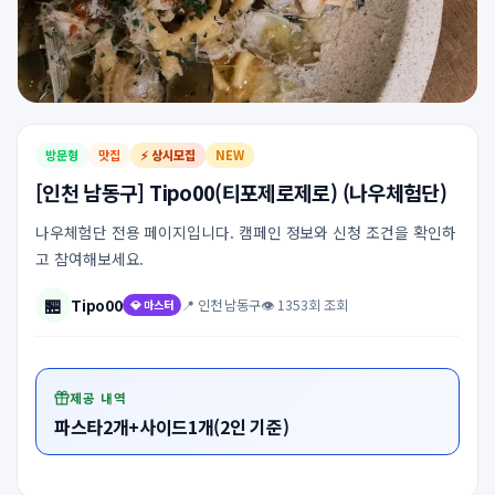
방문형
맛집
⚡ 상시모집
NEW
[인천 남동구] Tipo00(티포제로제로) (나우체험단)
나우체험단 전용 페이지입니다. 캠페인 정보와 신청 조건을 확인하
고 참여해보세요.
🏪
Tipo00
📍 인천 남동구
👁 1353회 조회
💎 마스터
제공 내역
파스타2개+사이드1개(2인 기준)