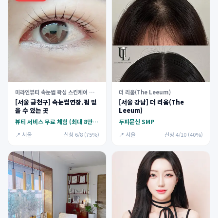
더 리움(The Leeum)
미라인뷰티 속눈썹 왁싱 스킨케어 가산점
[서울 강남] 더 리움(The
[서울 금천구] 속눈썹연장.펌 믿
Leeum)
을 수 있는 곳
두피문신 SMP
뷰티 서비스 무료 체험 (최대 8만원)
📍 서울
신청 4/10 (40%)
📍 서울
신청 6/8 (75%)