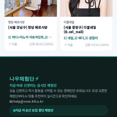
청담 에르시앙
디셀네일
[서울 강남구] 청담 에르시앙
[서울 중랑구] 디셀네일
(D.cel_nail)
1) 바디+히노끼 아로마입욕,2) 페이스+히노끼 아로마입욕
1) 네일,2) 패디,3) 원컬러
📍 서울
신청 46/10 (100%)
📍 서울
신청 25/10 (100%)
나우체험단 ⚡
지금 바로 신청하는 실시간 체험단
오늘 신청하고 즉시 활동을 시작할 수 있는 캠페인만 모았습니다. 방금 오픈한
체험단부터 AI 맞춤 추천까지 실시간으로 확인하세요.
📧 help@now.kfsa.kr
지금 이 순간 모집 중인 체험단