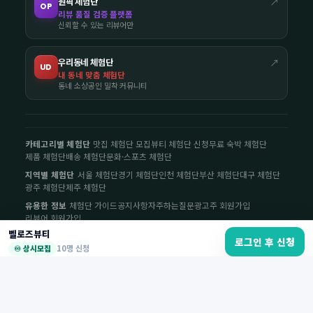
원픽 체험단
↗
OP
리뷰 품질 검증 플랫폼
신뢰할 수 있는 리뷰어만
우리동네 체험단
↗
UD
내 동네 맞춤 체험단
동네 소상공인 밀착 커뮤니티
카테고리별 체험단
맛집 체험단 모집
뷰티 체험단 신청
무료 숙박 체험단
제품 체험단
배송 체험단
문화·스포츠 체험단
지역별 체험단
서울 체험단
경기 체험단
인천 체험단
부산 체험단
대구 체험단
광주 체험단
제주 체험단
유용한 정보
체험단 가이드
공지사항
자주하는질문
광고주 회원가입
리뷰어 회원가입
벨로즈뷰티
로그인 후 신청
♾️ 상시모집
10명 신청
이용약관
·
개인정보처리방침
·
환불·청약철회
·
사업자정보
·
문의하기
© 2026 나우체험단. All rights reserved.