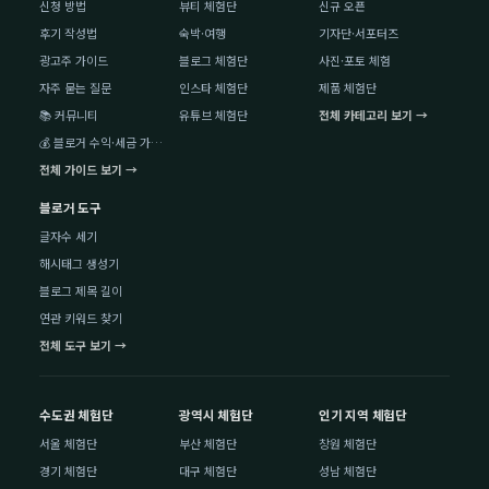
신청 방법
뷰티 체험단
신규 오픈
후기 작성법
숙박·여행
기자단·서포터즈
광고주 가이드
블로그 체험단
사진·포토 체험
자주 묻는 질문
인스타 체험단
제품 체험단
📚 커뮤니티
유튜브 체험단
전체 카테고리 보기 →
💰 블로거 수익·세금 가이드
전체 가이드 보기 →
블로거 도구
글자수 세기
해시태그 생성기
블로그 제목 길이
연관 키워드 찾기
전체 도구 보기 →
수도권 체험단
광역시 체험단
인기 지역 체험단
서울 체험단
부산 체험단
창원 체험단
경기 체험단
대구 체험단
성남 체험단