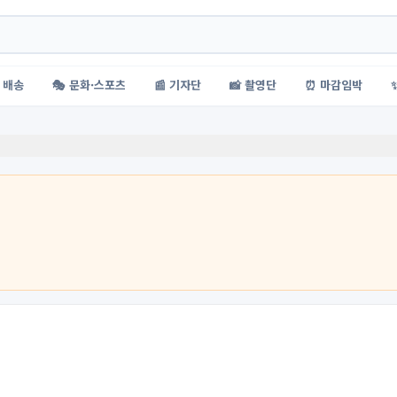
 배송
🎭 문화·스포츠
📰 기자단
📸 촬영단
⏰ 마감임박