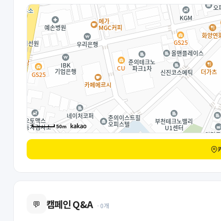
50m
캠페인 Q&A
💬
· 0개