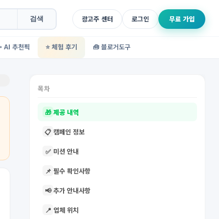
광고주 센터
로그인
무료 가입
검색
✨ AI 추천픽
⭐ 체험 후기
🧰 블로거도구
목차
🎁
제공 내역
📋
캠페인 정보
✅
미션 안내
📌
필수 확인사항
📢
추가 안내사항
📍
업체 위치