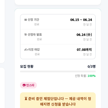
06.15 ~ 06.24
📅 신청 기간
완료
한 달 전
06.24 (수)
🎯 선정자 발표
완료
한 달 전
07.08까지
✍️ 리뷰 마감
완료
한 달 전
모집 현황
0/3명
선정 확률:
100%
📷 인스타
⏳
준비 중인 체험단
입니다 — 제공 내역이 정
해지면 신청을 받습니다