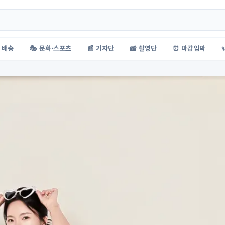
 배송
🎭 문화·스포츠
📰 기자단
📸 촬영단
⏰ 마감임박