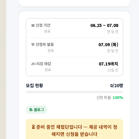
06.25 ~ 07.08
📅 신청 기간
완료
한 달 전
07.09 (목)
🎯 선정자 발표
완료
한 달 전
07.19까지
✍️ 리뷰 마감
완료
22일 전
모집 현황
0/20명
선정 확률:
100%
📝 블로그
⏳
준비 중인 체험단
입니다 — 제공 내역이 정
해지면 신청을 받습니다