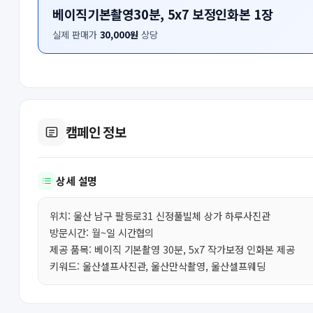
베이직기본촬영30분, 5x7 보정인화본 1장
실제 판매가
30,000원
상당
캠페인 정보
상세 설명
위치: 울산 남구 팔등로31 신정풀빌체 상가 하루사진관
방문시간: 월~일 시간협의
제공 품목: 베이직 기본촬영 30분, 5x7 작가보정 인화본 제공
키워드: 울산셀프사진관, 울산만삭촬영, 울산셀프웨딩