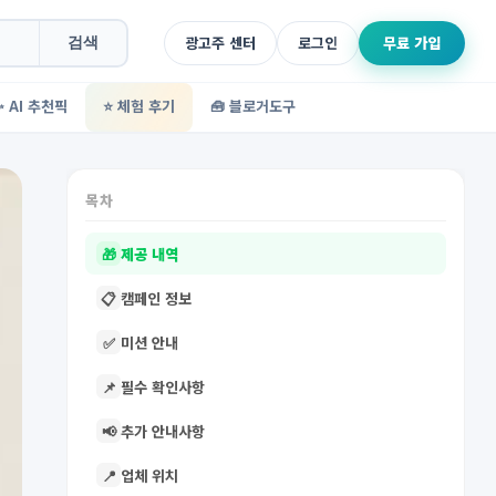
광고주 센터
로그인
무료 가입
검색
✨ AI 추천픽
⭐ 체험 후기
🧰 블로거도구
목차
🎁
제공 내역
📋
캠페인 정보
✅
미션 안내
📌
필수 확인사항
📢
추가 안내사항
📍
업체 위치