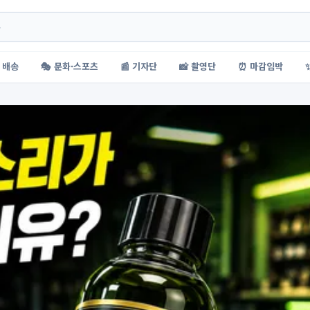
 배송
🎭 문화·스포츠
📰 기자단
📸 촬영단
⏰ 마감임박