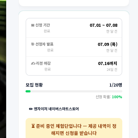
07.01 ~ 07.08
📅 신청 기간
완료
한 달 전
07.09 (목)
🎯 선정자 발표
완료
한 달 전
07.16까지
✍️ 리뷰 마감
완료
24일 전
모집 현황
1/20명
선정 확률:
100%
✏️ 엔자이저 네이버스마트스토어
⏳
준비 중인 체험단
입니다 — 제공 내역이 정
해지면 신청을 받습니다