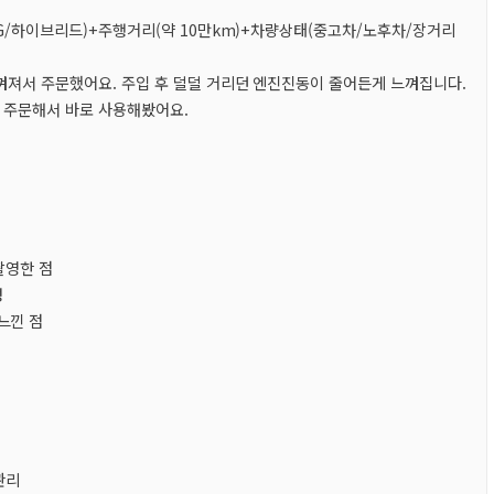
LPG/하이브리드)+주행거리(약 10만km)+차량상태(중고차/노후차/장거리
느껴져서 주문했어요. 주입 후 덜덜 거리던 엔진진동이 줄어든게 느껴집니다.
해 주문해서 바로 사용해봤어요.
촬영한 점
성
느낀 점
관리