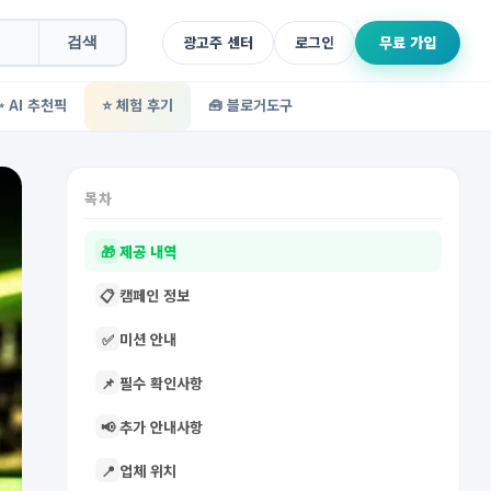
광고주 센터
로그인
무료 가입
검색
✨ AI 추천픽
⭐ 체험 후기
🧰 블로거도구
목차
🎁
제공 내역
📋
캠페인 정보
✅
미션 안내
📌
필수 확인사항
📢
추가 안내사항
📍
업체 위치