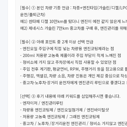
[필수] ① 본인 차량 기종 언급 : 차종+엔진타입(가솔린/디젤/
운전/출퇴근차)
예1) 싼타페 디젤 10만km를 탔더니 엔진이 예전 같지 않은게 
예2) 제네시스 가솔린 7만km 중고차를 구매 후, 엔진관리를 위
[필수] ② 아래 포인트 중 2개 이상 선택 언급
- 엔진오일 주입구에 직접 넣는 차량용 엔진코팅제라는 점
- 200ml 저용량 고농축 제품이라 주입 부담이 적게 느껴진 점
- 정비소에 가지 않고 주차장에서 직접 사용할 수 있었던 점
- 주입 전후 계기판, 평균연비, RPM, 주행거리 등을 참고용으로 
- 주행감, 엑셀감, 차량 소음, 차량 진동은 개인 체감 중심으로 작
- 중고차·노후차·장거리 운전자에게 엔진관리 루틴으로 좋겠다고 
[선택] ③ 후기 내용에 아래 키워드를 삽입해주시면 좋습니다.
- 엔자이저 / 엔진관리루틴
- 차량용 엔진코팅제 / 엔진오일첨가제 / 엔진바이탈샷
- 저용량 고농축 엔진코팅제 / 그래핀 엔진코팅제
- 중고차 / 노후차 /장거리운전 엔진관리 / 정비소 가지않고 엔진