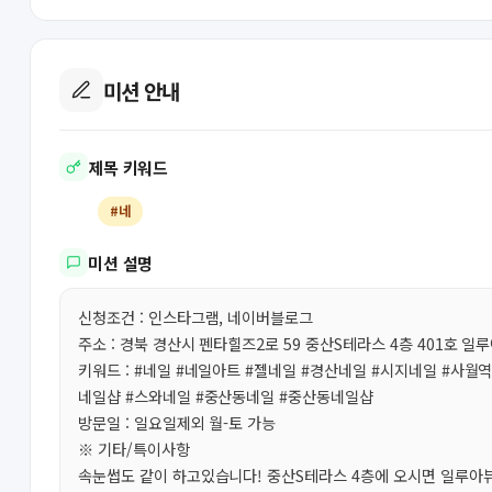
미션 안내
제목 키워드
#네
미션 설명
신청조건 : 인스타그램, 네이버블로그
주소 : 경북 경산시 펜타힐즈2로 59 중산S테라스 4층 401호 
키워드 : #네일 #네일아트 #젤네일 #경산네일 #시지네일 #사월
네일샵 #스와네일 #중산동네일 #중산동네일샵
방문일 : 일요일제외 월-토 가능
※ 기타/특이사항
속눈썹도 같이 하고있습니다! 중산S테라스 4층에 오시면 일루