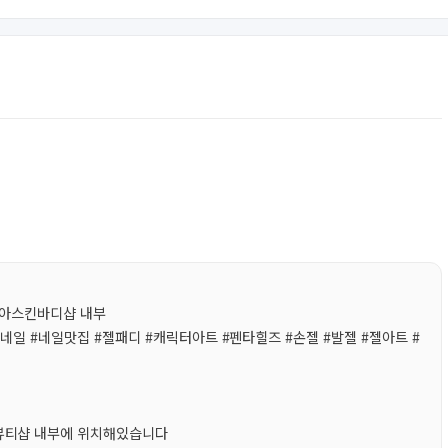
일루아스킨바디샵 내부
역네일 #네일맛집 #젤패디 #캐릭터아트 #펜타힐즈 #손젤 #발젤 #젤아트 #
아뷰티샵 내부에 위치해있습니다