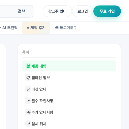
광고주 센터
로그인
무료 가입
검색
✨ AI 추천픽
⭐ 체험 후기
🧰 블로거도구
목차
🎁
제공 내역
📋
캠페인 정보
✅
미션 안내
📌
필수 확인사항
📢
추가 안내사항
📍
업체 위치