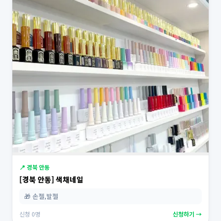
📍 경북 안동
[경북 안동] 색채네일
🎁 손젤,발젤
신청 0명
신청하기 →