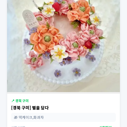
📍 경북 구미
[경북 구미] 별을 담다
🎁 떡케이크,화과자