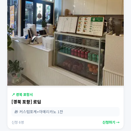
📍 경북 포항시
[경북 포항] 로딥
🎁 커스텀포케+아메리카노 1잔
신청 6명
신청하기 →