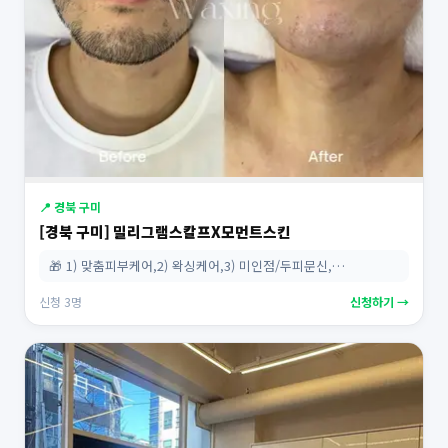
📍 경북 구미
[경북 구미] 밀리그램스칼프X모먼트스킨
🎁 1) 맞춤피부케어,2) 왁싱케어,3) 미인점/두피문신,…
신청 3명
신청하기 →