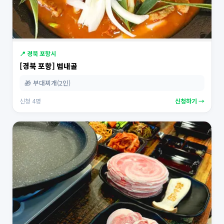
📍 경북 포항시
[경북 포항] 범내골
🎁 부대찌개(2인)
신청 4명
신청하기 →