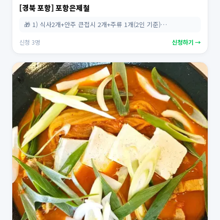
[경북 포항] 포항은제철
🎁 1) 식사2개+안주 큰접시 2개+주류 1개(2인 기준)…
신청 3명
신청하기 →