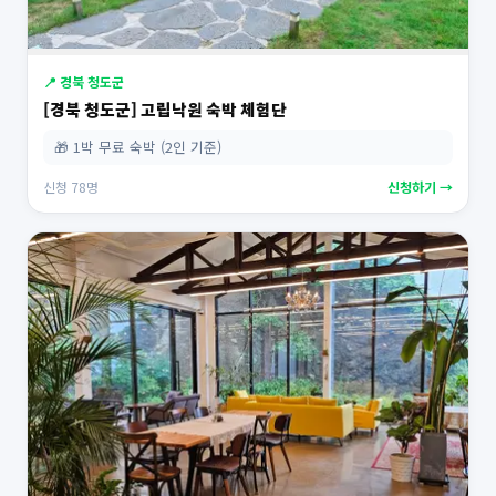
📍 경북 청도군
[경북 청도군] 고립낙원 숙박 체험단
🎁 1박 무료 숙박 (2인 기준)
신청 78명
신청하기 →