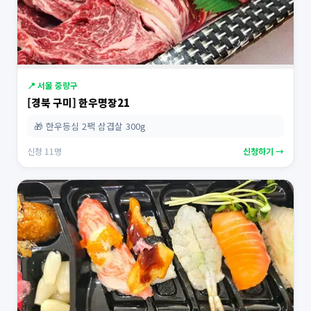
📍 서울 중랑구
[경북 구미] 한우명장21
🎁 한우등심 2팩 삼겹살 300g
신청 11명
신청하기 →