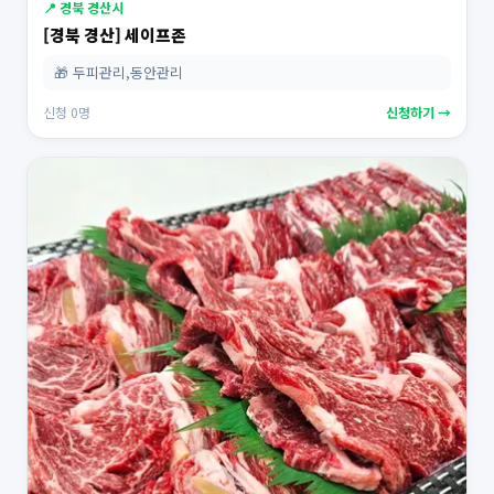
📍 경북 경산시
[경북 경산] 세이프존
🎁 두피관리,동안관리
신청 0명
신청하기 →