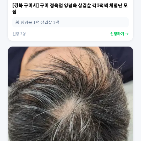
[경북 구미시] 구미 정육점 양념육 삼겹살 각1팩씩 체험단 모
집
🎁 양념육 1팩 삼겹살 1팩
신청 3명
신청하기 →