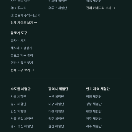
자주 묻는 질문
인스타 체험단
제품 체험단
📚 커뮤니티
유튜브 체험단
전체 카테고리 보기 →
💰 블로거 수익·세금 가이드
전체 가이드 보기 →
블로거 도구
글자수 세기
해시태그 생성기
블로그 제목 길이
연관 키워드 찾기
전체 도구 보기 →
수도권 체험단
광역시 체험단
인기 지역 체험단
서울 체험단
부산 체험단
창원 체험단
경기 체험단
대구 체험단
성남 체험단
인천 체험단
대전 체험단
천안 체험단
서울 맛집 체험단
광주 체험단
청주 체험단
경기 맛집 체험단
울산 체험단
제주 체험단