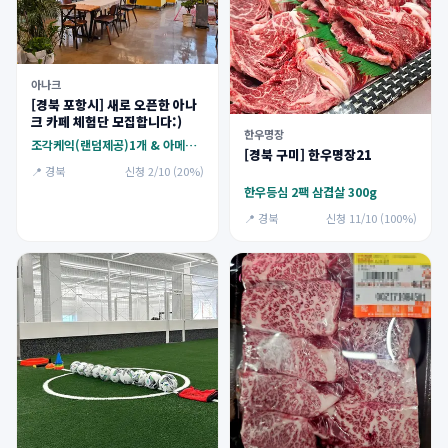
아나크
[경북 포항시] 새로 오픈한 아나
크 카페 체험단 모집합니다:)
한우명장
조각케익(랜덤제공)1개 & 아메리카노 1잔
[경북 구미] 한우명장21
📍 경북
신청 2/10 (20%)
한우등심 2팩 삼겹살 300g
📍 경북
신청 11/10 (100%)