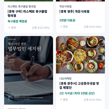
리스펙트 축구클럽 형곡점
작은식육점
[경북 구미] 리스펙트 축구클럽
[경북 영주] 작은식육점
형곡점
3만원 이용권
축구클럽 체험권
📍 경북
신청 0/10 (0%)
📍 경북
신청 0/10 (0%)
나도마케팅
[경북 경주시] 고유한우국밥 맛
집 체험단
1인 식사권 (최대 3만원 상당)
📍 경북
신청 0/10 (0%)