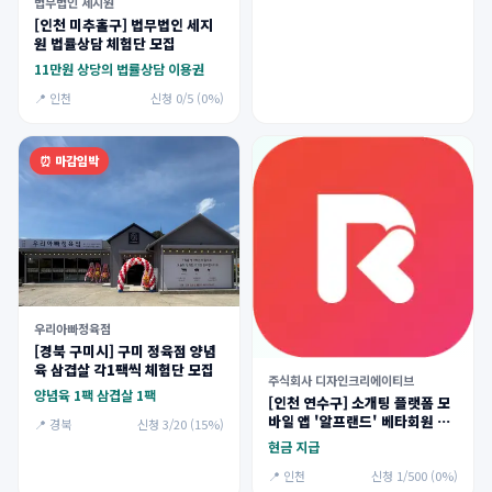
법무법인 세지원
[인천 미추홀구] 법무법인 세지
원 법률상담 체험단 모집
11만원 상당의 법률상담 이용권
📍 인천
신청 0/5 (0%)
⏰ 마감임박
우리아빠정육점
[경북 구미시] 구미 정육점 양념
육 삼겹살 각1팩씩 체험단 모집
주식회사 디자인크리에이티브
양념육 1팩 삼겹살 1팩
[인천 연수구] 소개팅 플랫폼 모
바일 앱 '알프랜드' 베타회원 모
📍 경북
신청 3/20 (15%)
집
현금 지급
📍 인천
신청 1/500 (0%)