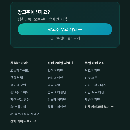
광고주이신가요?
1분 등록, 오늘부터 캠페인 시작
광고주 무료 가입 →
광고주센터 둘러보기
체험단 가이드
카테고리별 체험단
특별 카테고리
초보자 가이드
맛집 체험단
무료 체험단
신청 방법
뷰티 체험단
신규 오픈
후기 작성법
숙박·여행
기자단·서포터즈
광고주 가이드
블로그 체험단
사진·포토 체험
자주 묻는 질문
인스타 체험단
제품 체험단
📚 커뮤니티
유튜브 체험단
전체 카테고리 보기 →
💰 블로거 수익·세금 가이드
전체 가이드 보기 →