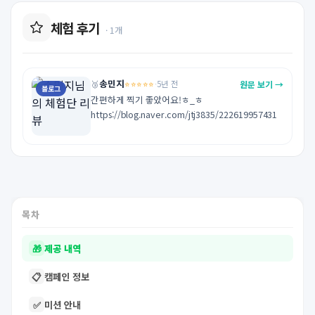
체험 후기
· 1개
송민지
⭐⭐⭐⭐⭐
원문 보기 →
🥉
·
5년 전
블로그
간편하게 찍기 좋았어요!ㅎ_ㅎ

https://blog.naver.com/jtj3835/222619957431
목차
🎁
제공 내역
📋
캠페인 정보
✅
미션 안내