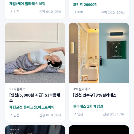
재활/케어 필라테스 체험
포인트 20000점
📍 인천
신청 0/10 (0%)
📍 인천
신청 1/10 (10%)
SJ리듬체조
3%필라테스
[인천/5,000원 지급] SJ리듬체
[인천 연수구] 3%필라테스
조
필라테스 1회 체험권
체형교정·몸매교정,아크로바틱
📍 인천
신청 0/10 (0%)
📍 인천
신청 0/10 (0%)