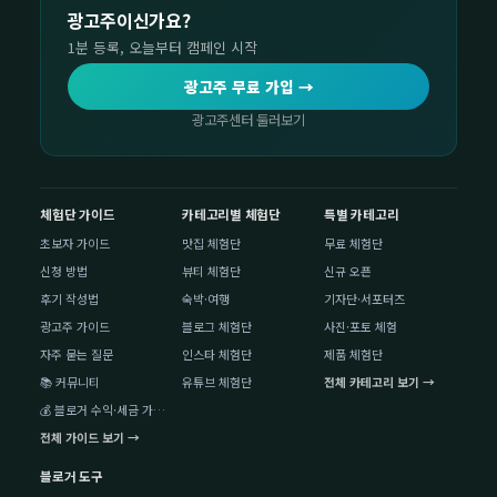
광고주이신가요?
1분 등록, 오늘부터 캠페인 시작
광고주 무료 가입 →
광고주센터 둘러보기
체험단 가이드
카테고리별 체험단
특별 카테고리
초보자 가이드
맛집 체험단
무료 체험단
신청 방법
뷰티 체험단
신규 오픈
후기 작성법
숙박·여행
기자단·서포터즈
광고주 가이드
블로그 체험단
사진·포토 체험
자주 묻는 질문
인스타 체험단
제품 체험단
📚 커뮤니티
유튜브 체험단
전체 카테고리 보기 →
💰 블로거 수익·세금 가이드
전체 가이드 보기 →
블로거 도구