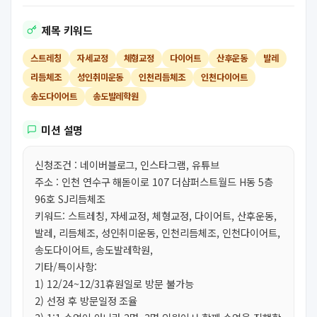
제목 키워드
스트레칭
자세교정
체형교정
다이어트
산후운동
발레
리듬체조
성인취미운동
인천리듬체조
인천다이어트
송도다이어트
송도발레학원
미션 설명
신청조건 : 네이버블로그, 인스타그램, 유튜브
주소 : 인천 연수구 해돋이로 107 더샵퍼스트월드 H동 5층
96호 SJ리듬체조
키워드: 스트레칭, 자세교정, 체형교정, 다이어트, 산후운동,
발레, 리듬체조, 성인취미운동, 인천리듬체조, 인천다이어트,
송도다이어트, 송도발레학원,
기타/특이사항:
1) 12/24~12/31휴원일로 방문 불가능
2) 선정 후 방문일정 조율