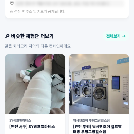
인천 연수구 해돋이로 107 (송도동, 송도 더샵 퍼스트월드)
선정 후 주소 및 지도가 공개됩니다.
🔎 비슷한 체험단 더보기
전체보기 →
같은 카테고리·지역의 다른 캠페인이에요
SY림프필라테스
워시엔조이 부평그랑힐스점
[인천 서구] SY림프필라테스
[인천 부평] 워시엔조이 셀프빨
래방 부평그랑힐스점