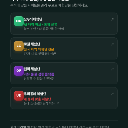
목적에 맞는 사이트를 골라 무료로 체험단을 신청하세요.
모두의체험단
↗
MD
AI 매칭 허브 · 통합 운영
블로그·인스타·유튜브를 한 번에
로컬 체험단
↗
LC
전국 지역 체험단 전문
17개 시·도 맛집·뷰티·숙박
원픽 체험단
↗
OP
리뷰 품질 검증 플랫폼
신뢰할 수 있는 리뷰어만
우리동네 체험단
↗
UD
내 동네 맞춤 체험단
동네 소상공인 밀착 커뮤니티
카테고리별 체험단
맛집 체험단 모집
뷰티 체험단 신청
무료 숙박 체험단