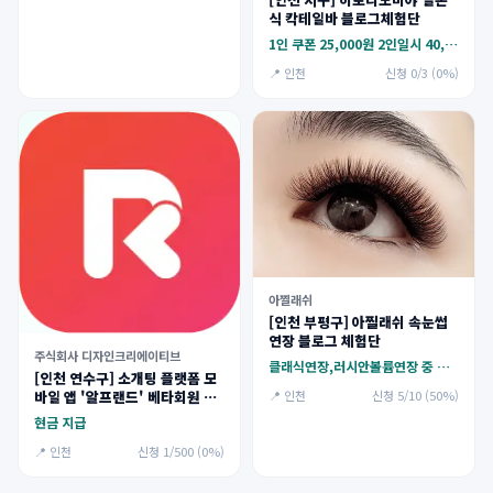
식 칵테일바 블로그체험단
1인 쿠폰 25,000원 2인일시 40,000원
📍 인천
신청 0/3 (0%)
아찔래쉬
[인천 부평구] 아찔래쉬 속눈썹
연장 블로그 체험단
주식회사 디자인크리에이티브
클래식연장,러시안볼륨연장 중 택 1
[인천 연수구] 소개팅 플랫폼 모
바일 앱 '알프랜드' 베타회원 모
📍 인천
신청 5/10 (50%)
집
현금 지급
📍 인천
신청 1/500 (0%)