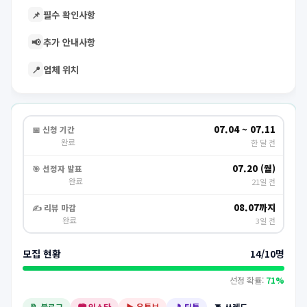
📌
필수 확인사항
📢
추가 안내사항
📍
업체 위치
07.04 ~ 07.11
📅 신청 기간
완료
한 달 전
07.20 (월)
🎯 선정자 발표
완료
21일 전
08.07까지
✍️ 리뷰 마감
완료
3일 전
모집 현황
14/10명
선정 확률:
71%