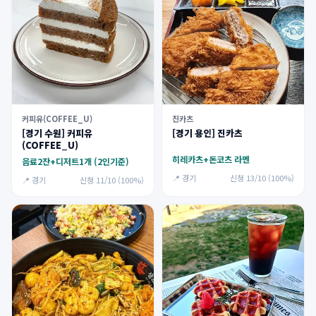
커피유(COFFEE_U)
진카츠
[경기 수원] 커피유
[경기 용인] 진카츠
(COFFEE_U)
히레카츠+돈코츠 라멘
음료2잔+디저트1개 (2인기준)
📍 경기
신청 13/10 (100%)
📍 경기
신청 11/10 (100%)