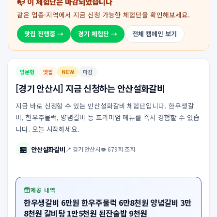
📭 이 체험단은 마감되었습니다
같은 업종·지역에서 지금 신청 가능한 체험단을 확인해보세요.
맛집 진행중 →
경기 체험단 →
전체 캠페인 보기
방문형
맛집
NEW
마감
[경기 안산시] 지금 신청하는 안산설화갈비
지금 바로 신청할 수 있는 안산설화갈비 체험단입니다. 한우생갈
비, 한우주물럭, 양념갈비 등 프리미엄 메뉴를 즉시 경험할 수 있습
니다. 오늘 시작하세요.
🏪
안산설화갈비
📍 경기 안산시
👁 679회 조회
제공 내역
한우생갈비 6만원 한우주물럭 6만8천원 양념갈비 3만
8천원 갈비탕 1만5천원 된잔술밥 9천원