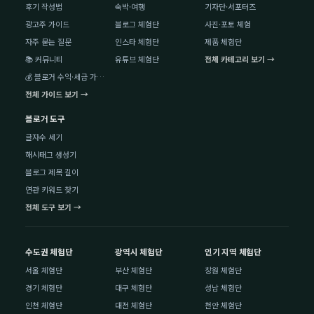
후기 작성법
숙박·여행
기자단·서포터즈
광고주 가이드
블로그 체험단
사진·포토 체험
자주 묻는 질문
인스타 체험단
제품 체험단
📚 커뮤니티
유튜브 체험단
전체 카테고리 보기 →
💰 블로거 수익·세금 가이드
전체 가이드 보기 →
블로거 도구
글자수 세기
해시태그 생성기
블로그 제목 길이
연관 키워드 찾기
전체 도구 보기 →
수도권 체험단
광역시 체험단
인기 지역 체험단
서울 체험단
부산 체험단
창원 체험단
경기 체험단
대구 체험단
성남 체험단
인천 체험단
대전 체험단
천안 체험단