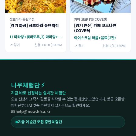
샹츠마라 동탄역점
카페 코브나인(COVE9)
[경기 화성] 샹츠마라 동탄역점
[경기 안산] 카페 코브나인
(COVE9)
1) 마라탕+꿔바로우,2) 마라탕+크림새우(깐풍새우),3) 마라샹궈+꿔바로우,4) 마라샹궈+크림새우(깐풍새우)
아이스크림 와플+음료(2잔)
📍 경기
신청 13/10 (100%)
📍 경기
신청 2/10 (20%)
나우체험단 ⚡
지금 바로 신청하는 실시간 체험단
오늘 신청하고 즉시 활동을 시작할 수 있는 캠페인만 모았습니다. 방금 오픈한
체험단부터 AI 맞춤 추천까지 실시간으로 확인하세요.
📧 help@now.kfsa.kr
지금 이 순간 모집 중인 체험단