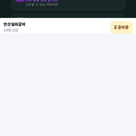
신뢰할 수 있는 리뷰어만
우리동네 체험단
↗
UD
안산설화갈비
내 동네 맞춤 체험단
⏳ 준비중
14명 신청
동네 소상공인 밀착 커뮤니티
카테고리별 체험단
맛집 체험단 모집
뷰티 체험단 신청
무료 숙박 체험단
제품 체험단
배송 체험단
문화·스포츠 체험단
지역별 체험단
서울 체험단
경기 체험단
인천 체험단
부산 체험단
대구 체험단
광주 체험단
제주 체험단
유용한 정보
체험단 가이드
공지사항
자주하는질문
광고주 회원가입
리뷰어 회원가입
이용약관
·
개인정보처리방침
·
환불·청약철회
·
사업자정보
·
문의하기
© 2026 나우체험단. All rights reserved.