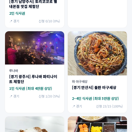
[경기 남양주시] 토리코코로 별
내본점 맛집 체험단
2인 식사권
📍 경기
신청 0/10 (0%)
루나바
[경기 광주시] 루나바 파티나이
트 체험단
와 아구세상
[경기 안산시] 돌판 아구세상
1인 식사권 (최대 4만원 상당)
📍 경기
신청 1/20 (5%)
2~4인 식사권 (최대 5만원 상당)
📍 경기
신청 23/15 (100%)