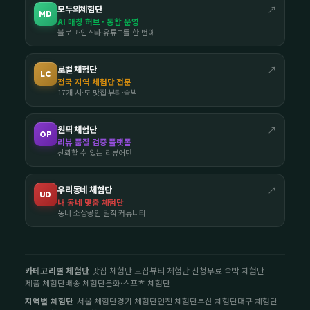
모두의체험단
↗
MD
AI 매칭 허브 · 통합 운영
블로그·인스타·유튜브를 한 번에
로컬 체험단
↗
LC
전국 지역 체험단 전문
17개 시·도 맛집·뷰티·숙박
원픽 체험단
↗
OP
리뷰 품질 검증 플랫폼
신뢰할 수 있는 리뷰어만
우리동네 체험단
↗
UD
내 동네 맞춤 체험단
동네 소상공인 밀착 커뮤니티
카테고리별 체험단
맛집 체험단 모집
뷰티 체험단 신청
무료 숙박 체험단
제품 체험단
배송 체험단
문화·스포츠 체험단
지역별 체험단
서울 체험단
경기 체험단
인천 체험단
부산 체험단
대구 체험단