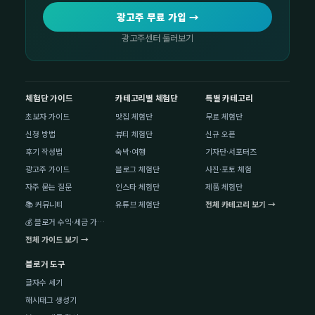
광고주 무료 가입 →
광고주센터 둘러보기
체험단 가이드
카테고리별 체험단
특별 카테고리
초보자 가이드
맛집 체험단
무료 체험단
신청 방법
뷰티 체험단
신규 오픈
후기 작성법
숙박·여행
기자단·서포터즈
광고주 가이드
블로그 체험단
사진·포토 체험
자주 묻는 질문
인스타 체험단
제품 체험단
📚 커뮤니티
유튜브 체험단
전체 카테고리 보기 →
💰 블로거 수익·세금 가이드
전체 가이드 보기 →
블로거 도구
글자수 세기
해시태그 생성기