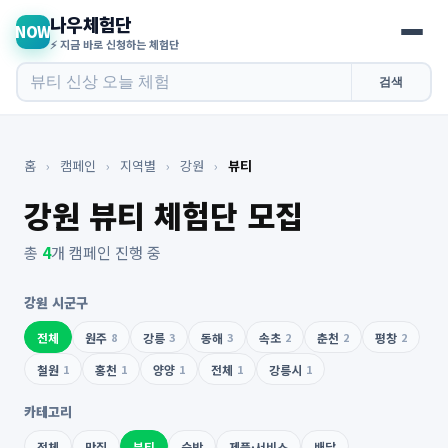
나우체험단
NOW
⚡ 지금 바로 신청하는 체험단
검색
홈
›
캠페인
›
지역별
›
강원
›
뷰티
강원 뷰티 체험단 모집
총
4
개 캠페인 진행 중
강원 시군구
전체
원주
8
강릉
3
동해
3
속초
2
춘천
2
평창
2
철원
1
홍천
1
양양
1
전체
1
강릉시
1
카테고리
전체
맛집
뷰티
숙박
제품·서비스
배달