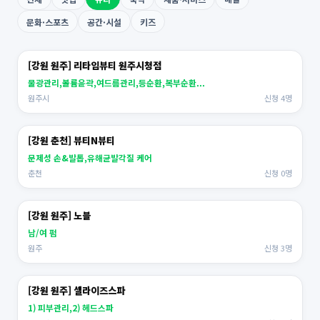
문화·스포츠
공간·시설
키즈
[강원 원주] 리타임뷰티 원주시청점
물광관리,볼륨윤곽,여드름관리,등순환,복부순환...
원주시
신청 4명
[강원 춘천] 뷰티N뷰티
문제성 손&발톱,유해균발각질 케어
춘천
신청 0명
[강원 원주] 노블
남/여 펌
원주
신청 3명
[강원 원주] 셀라이즈스파
1) 피부관리,2) 헤드스파