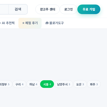
광고주 센터
로그인
무료 가입
검색
✨ AI 추천픽
⭐ 체험 후기
🧰 블로거도구
의정부
5
구리
4
하남
4
시흥
4
남양주시
3
오산
3
파주
3