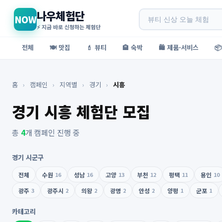
나우체험단
NOW
⚡ 지금 바로 신청하는 체험단
전체
🍽️ 맛집
💄 뷰티
🏨 숙박
🛍️ 제품·서비스

홈
›
캠페인
›
지역별
›
경기
›
시흥
경기 시흥 체험단 모집
총
4
개 캠페인 진행 중
경기 시군구
전체
수원
16
성남
16
고양
13
부천
12
평택
11
용인
10
광주
3
광주시
2
의왕
2
광명
2
안성
2
양평
1
군포
1
카테고리