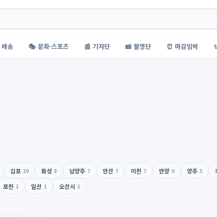
 배송
🎭 문화·스포츠
📰 기자단
📸 촬영단
⏰ 마감임박
김포
10
화성
8
남양주
7
안산
7
이천
7
안양
6
양주
5
포천
1
일산
1
오산시
1