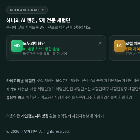
MODAN FAMILY
하나의 AI 엔진, 5개 전문 체험단
목적에 맞는 사이트를 골라 무료로 체험단을 신청하세요.
모두의체험단
↗
로컬 체
MD
LC
AI 매칭 허브 · 통합 운영
전국 지역
블로그·인스타·유튜브를 한 번에
17개 시·
맛집 체험단 모집
뷰티 체험단 신청
무료 숙박 체험단
제품 체험단
배송
카테고리별 체험단
서울 체험단
경기 체험단
인천 체험단
부산 체험단
대구 체험단
광주 체험단
지역별 체험단
체험단 가이드
공지사항
자주하는질문
광고주 회원가입
리뷰어 회원가입
유용한 정보
이용약관
·
개인정보처리방침
·
환불·청약철회
·
사업자정보
·
문의하기
© 2026 나우체험단. All rights reserved.