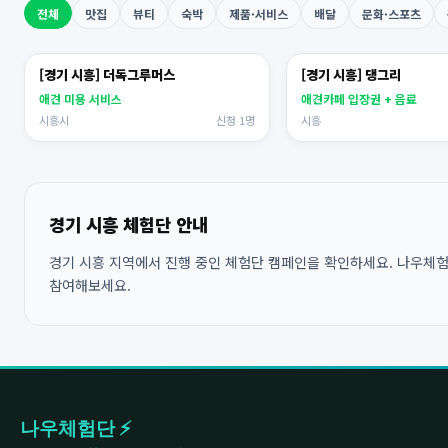
전체
맛집
뷰티
숙박
제품·서비스
배달
문화·스포츠
[경기 시흥] 더독그루머스
[경기 시흥] 댕그리
애견 미용 서비스
애견카페 입장권 + 음료
시흥시
신청 1명
시흥
경기 시흥 체험단 안내
경기 시흥 지역에서 진행 중인 체험단 캠페인을 확인하세요. 나우체험단
참여해보세요.
나우체험단 ⚡