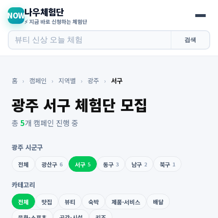
나우체험단
NOW
⚡ 지금 바로 신청하는 체험단
검색
홈
›
캠페인
›
지역별
›
광주
›
서구
광주 서구 체험단 모집
총
5
개 캠페인 진행 중
광주 시군구
전체
광산구
6
서구
5
동구
3
남구
2
북구
1
카테고리
전체
맛집
뷰티
숙박
제품·서비스
배달
문화·스포츠
공간·시설
키즈