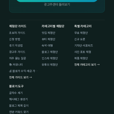
광고주센터 둘러보기
체험단 가이드
카테고리별 체험단
특별 카테고리
초보자 가이드
맛집 체험단
무료 체험단
신청 방법
뷰티 체험단
신규 오픈
후기 작성법
숙박·여행
기자단·서포터즈
광고주 가이드
블로그 체험단
사진·포토 체험
자주 묻는 질문
인스타 체험단
제품 체험단
📚 커뮤니티
유튜브 체험단
전체 카테고리 보기 →
💰 블로거 수익·세금 가이드
전체 가이드 보기 →
블로거 도구
글자수 세기
해시태그 생성기
블로그 제목 길이
연관 키워드 찾기