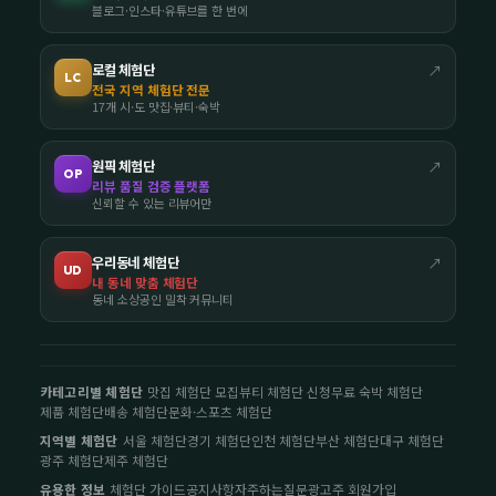
블로그·인스타·유튜브를 한 번에
로컬 체험단
↗
LC
전국 지역 체험단 전문
17개 시·도 맛집·뷰티·숙박
원픽 체험단
↗
OP
리뷰 품질 검증 플랫폼
신뢰할 수 있는 리뷰어만
우리동네 체험단
↗
UD
내 동네 맞춤 체험단
동네 소상공인 밀착 커뮤니티
카테고리별 체험단
맛집 체험단 모집
뷰티 체험단 신청
무료 숙박 체험단
제품 체험단
배송 체험단
문화·스포츠 체험단
지역별 체험단
서울 체험단
경기 체험단
인천 체험단
부산 체험단
대구 체험단
광주 체험단
제주 체험단
유용한 정보
체험단 가이드
공지사항
자주하는질문
광고주 회원가입