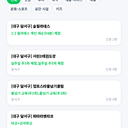
문화·스포츠
공간·시설
키즈
[대구 달서구] 숨필라테스
1:1 필라테스 개인 레슨(50분) 체험
신청 2명
[대구 달서구] 서린3태권도장
일주일 주3회 체험,일주일 주5회 체험
달서구
신청 0명
[대구 달서구] 점프스타줄넘기클럽
줄넘기 교육(주3회),줄넘기 교육(주2회)
달서구
신청 0명
[대구 달서구] 파타타앤타코
타코+감자튀김