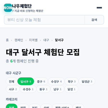
나우체험단
NOW
⚡ 지금 바로 신청하는 체험단
검색
홈
›
캠페인
›
지역별
›
대구
›
달서구
대구 달서구 체험단 모집
총
6
개 캠페인 진행 중
대구 시군구
전체
달서구
6
중구
6
수성구
4
북구
3
달성군
3
서구
2
수성수
1
동구
1
남구
1
달성
1
카테고리
전체
맛집
뷰티
숙박
제품·서비스
배달