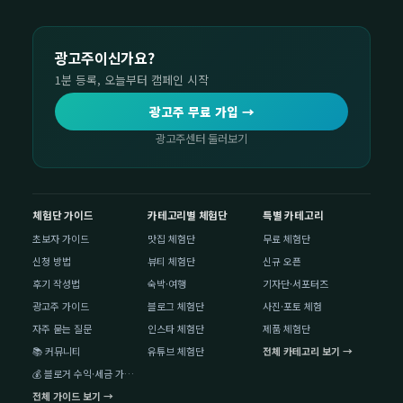
광고주이신가요?
1분 등록, 오늘부터 캠페인 시작
광고주 무료 가입 →
광고주센터 둘러보기
체험단 가이드
카테고리별 체험단
특별 카테고리
초보자 가이드
맛집 체험단
무료 체험단
신청 방법
뷰티 체험단
신규 오픈
후기 작성법
숙박·여행
기자단·서포터즈
광고주 가이드
블로그 체험단
사진·포토 체험
자주 묻는 질문
인스타 체험단
제품 체험단
📚 커뮤니티
유튜브 체험단
전체 카테고리 보기 →
💰 블로거 수익·세금 가이드
전체 가이드 보기 →