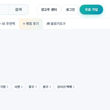
광고주 센터
로그인
무료 가입
검색
✨ AI 추천픽
⭐ 체험 후기
🧰 블로거도구
기장
1
서면
1
중구
1
동구
1
강서구/택배
1