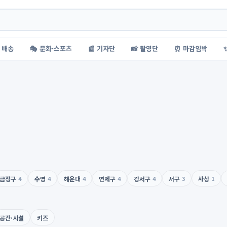
 배송
🎭 문화·스포츠
📰 기자단
📸 촬영단
⏰ 마감임박
금정구
4
수영
4
해운대
4
연제구
4
강서구
4
서구
3
사상
1
공간·시설
키즈