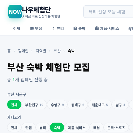
나우체험단
NOW
⚡ 지금 바로 신청하는 체험단
전체
🍽️ 맛집
💄 뷰티
🏨 숙박
🛍️ 제품·서비스

홈
›
캠페인
›
지역별
›
부산
›
숙박
부산 숙박 체험단 모집
총
1
개 캠페인 진행 중
부산 시군구
전체
부산진구
19
수영구
9
동래구
6
해운대구
5
남구
4
카테고리
전체
맛집
뷰티
숙박
제품·서비스
배달
문화·스포츠