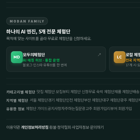
MODAN FAMILY
하나의 AI 엔진, 5개 전문 체험단
목적에 맞는 사이트를 골라 무료로 체험단을 신청하세요.
모두의체험단
↗
로컬 체
MD
LC
AI 매칭 허브 · 통합 운영
전국 지역
블로그·인스타·유튜브를 한 번에
17개 시·
맛집 체험단 모집
뷰티 체험단 신청
무료 숙박 체험단
제품 체험단
배송
카테고리별 체험단
서울 체험단
경기 체험단
인천 체험단
부산 체험단
대구 체험단
광주 체험단
지역별 체험단
체험단 가이드
공지사항
자주하는질문
광고주 회원가입
리뷰어 회원가입
유용한 정보
이용약관
·
개인정보처리방침
·
환불·청약철회
·
사업자정보
·
문의하기