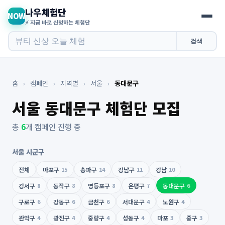
나우체험단
NOW
⚡ 지금 바로 신청하는 체험단
검색
홈
›
캠페인
›
지역별
›
서울
›
동대문구
서울 동대문구 체험단 모집
총
6
개 캠페인 진행 중
서울 시군구
전체
마포구
15
송파구
14
강남구
11
강남
10
강서구
8
동작구
8
영등포구
8
은평구
7
동대문구
6
구로구
6
강동구
6
금천구
6
서대문구
4
노원구
4
관악구
4
광진구
4
중랑구
4
성동구
4
마포
3
중구
3