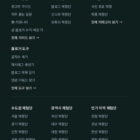
광고주 가이드
블로그 체험단
사진·포토 체험
자주 묻는 질문
인스타 체험단
제품 체험단
📚 커뮤니티
유튜브 체험단
전체 카테고리 보기 →
💰 블로거 수익·세금 가이드
전체 가이드 보기 →
블로거 도구
글자수 세기
해시태그 생성기
블로그 제목 길이
연관 키워드 찾기
전체 도구 보기 →
수도권 체험단
광역시 체험단
인기 지역 체험단
서울 체험단
부산 체험단
창원 체험단
경기 체험단
대구 체험단
성남 체험단
인천 체험단
대전 체험단
천안 체험단
서울 맛집 체험단
광주 체험단
청주 체험단