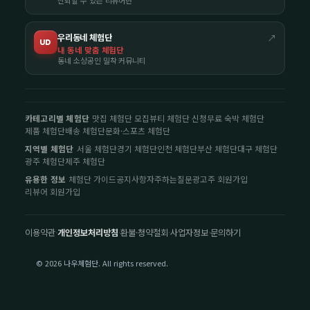
신뢰할 수 있는 리뷰어만
우리동네 체험단
↗
UD
내 동네 맞춤 체험단
동네 소상공인 밀착 커뮤니티
카테고리별 체험단
맛집 체험단 모집
뷰티 체험단 신청
무료 숙박 체험단
제품 체험단
배송 체험단
문화·스포츠 체험단
지역별 체험단
서울 체험단
경기 체험단
인천 체험단
부산 체험단
대구 체험단
광주 체험단
제주 체험단
유용한 정보
체험단 가이드
공지사항
자주하는질문
광고주 회원가입
리뷰어 회원가입
이용약관
·
개인정보처리방침
·
환불·청약철회
·
사업자정보
·
문의하기
© 2026 나우체험단. All rights reserved.