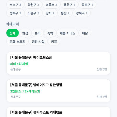
서초구
3
양천구
3
영등포
3
용산구
2
종로구
2
성북구
2
도봉구
2
강서
1
용산
1
강북구
1
카테고리
전체
맛집
뷰티
숙박
제품·서비스
배달
문화·스포츠
공간·시설
키즈
[서울 동대문구] 메이크픽스짐
피티 5회 체험
동대문구
신청 0명
[서울 동대문구] 엘에이도그 장한평점
2인(핫도그2+사이드2)
동대문구
신청 3명
[서울 동대문구] 슬릭부스트 외대캠프