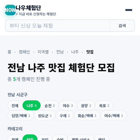
나우체험단
NOW
⚡ 지금 바로 신청하는 체험단
검색
홈
›
캠페인
›
지역별
›
전남
›
나주
›
맛집
전남 나주 맛집 체험단 모집
총
5
개 캠페인 진행 중
전남 시군구
전체
나주
5
순천
3
여수
3
광양
2
목포
2
담양/택배
1
완도군
1
구례
1
화순/택배
1
여수/택배
1
카테고리
전체
맛집
뷰티
숙박
제품·서비스
배달