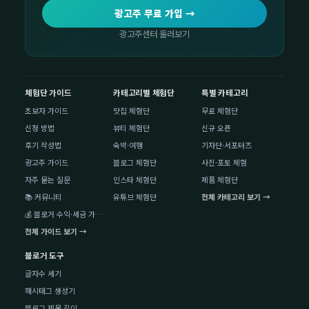
광고주 무료 가입 →
광고주센터 둘러보기
체험단 가이드
카테고리별 체험단
특별 카테고리
초보자 가이드
맛집 체험단
무료 체험단
신청 방법
뷰티 체험단
신규 오픈
후기 작성법
숙박·여행
기자단·서포터즈
광고주 가이드
블로그 체험단
사진·포토 체험
자주 묻는 질문
인스타 체험단
제품 체험단
📚 커뮤니티
유튜브 체험단
전체 카테고리 보기 →
💰 블로거 수익·세금 가이드
전체 가이드 보기 →
블로거 도구
글자수 세기
해시태그 생성기
블로그 제목 길이