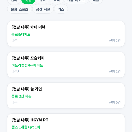
문화·스포츠
공간·시설
키즈
[전남 나주] 카페 더뷰
음료&디저트
나주
신청 2명
[전남 나주] 꼬숩커피
며느리팥빙수+에이드
나주시
신청 1명
[전남 나주] 늘 가던
음료 2잔 제공
나주
신청 0명
[전남 나주] HGYM PT
헬스 1개월+pt 1회