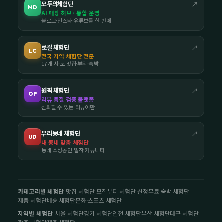
모두의체험단
↗
MD
AI 매칭 허브 · 통합 운영
블로그·인스타·유튜브를 한 번에
로컬 체험단
↗
LC
전국 지역 체험단 전문
17개 시·도 맛집·뷰티·숙박
원픽 체험단
↗
OP
리뷰 품질 검증 플랫폼
신뢰할 수 있는 리뷰어만
우리동네 체험단
↗
UD
내 동네 맞춤 체험단
동네 소상공인 밀착 커뮤니티
카테고리별 체험단
맛집 체험단 모집
뷰티 체험단 신청
무료 숙박 체험단
제품 체험단
배송 체험단
문화·스포츠 체험단
지역별 체험단
서울 체험단
경기 체험단
인천 체험단
부산 체험단
대구 체험단
광주 체험단
제주 체험단