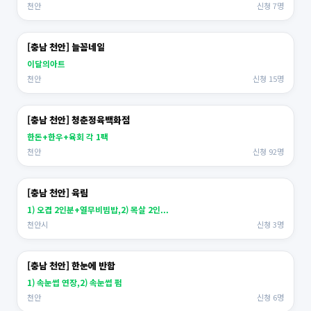
천안
신청 7명
[충남 천안] 늘꼼네일
이달의아트
천안
신청 15명
[충남 천안] 청춘정육백화점
한돈+한우+육회 각 1팩
천안
신청 92명
[충남 천안] 육림
1) 오겹 2인분+열무비빔밥,2) 목살 2인...
천안시
신청 3명
[충남 천안] 한눈에 반함
1) 속눈썹 연장,2) 속눈썹 펌
천안
신청 6명