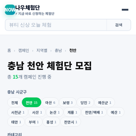
나우체험단
NOW
⚡ 지금 바로 신청하는 체험단
검색
홈
›
캠페인
›
지역별
›
충남
›
천안
충남 천안 체험단 모집
총
15
개 캠페인 진행 중
충남 시군구
전체
천안
15
아산
6
보령
3
당진
2
예산군
1
서천군
1
서산
1
논산
1
계룡
1
천안/택배
1
예산
1
태안
1
부여
1
홍성
1
천안시
1
카테고리