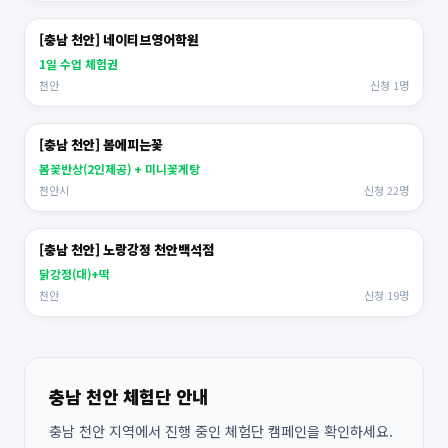
[충남 천안] 네이티브영어학원
1일 수업 체험권
천안
신청 1명
[충남 천안] 봄에피는꽃
봄꽃반상(2인제공) + 미니꽃게탕
천안시
신청 22명
[충남 천안] 노랑강정 천안백석점
닭강정(대)+떡
천안
신청 19명
충남 천안 체험단 안내
충남 천안 지역에서 진행 중인 체험단 캠페인을 확인하세요.