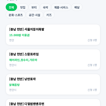
전체
맛집
뷰티
숙박
제품·서비스
배달
문화·스포츠
공간·시설
키즈
[충남 천안] 서울지짐이족발
15.000원 이용권
천안
신청 0명
[충남 천안] 스칼프라임
헤어라인,정수리,가르마
천안시
신청 1명
[충남 천안] 낭만포차
닭볶음탕
천안시
신청 1명
[충남 천안] 디얼원맨앤우먼