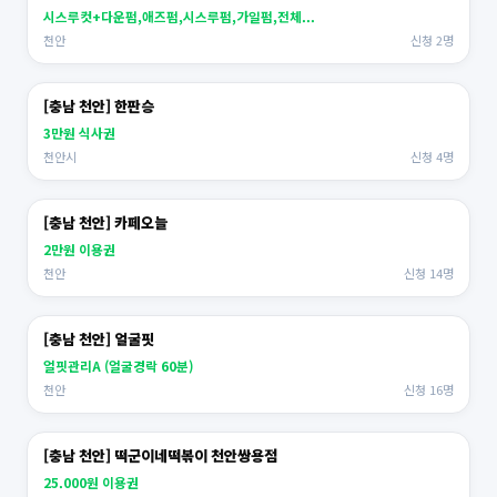
시스루컷+다운펌,애즈펌,시스루펌,가일펌,전체...
천안
신청 2명
[충남 천안] 한판승
3만원 식사권
천안시
신청 4명
[충남 천안] 카페오늘
2만원 이용권
천안
신청 14명
[충남 천안] 얼굴핏
얼핏관리A (얼굴경락 60분)
천안
신청 16명
[충남 천안] 떡군이네떡볶이 천안쌍용점
25.000원 이용권