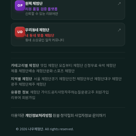
원픽 체험단
↗
OP
리뷰 품질 검증 플랫폼
신뢰할 수 있는 리뷰어만
우리동네 체험단
↗
UD
내 동네 맞춤 체험단
동네 소상공인 밀착 커뮤니티
카테고리별 체험단
맛집 체험단 모집
뷰티 체험단 신청
무료 숙박 체험단
제품 체험단
배송 체험단
문화·스포츠 체험단
지역별 체험단
서울 체험단
경기 체험단
인천 체험단
부산 체험단
대구 체험단
광주 체험단
제주 체험단
유용한 정보
체험단 가이드
공지사항
자주하는질문
광고주 회원가입
리뷰어 회원가입
이용약관
·
개인정보처리방침
·
환불·청약철회
·
사업자정보
·
문의하기
© 2026 나우체험단. All rights reserved.