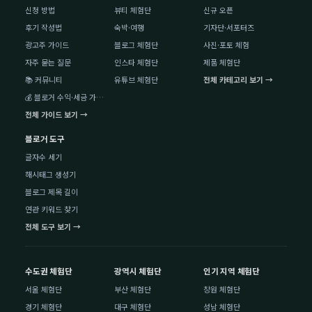
신청 방법
뷰티 체험단
신규 오픈
후기 작성법
숙박·여행
기자단·서포터즈
광고주 가이드
블로그 체험단
사진·포토 체험
자주 묻는 질문
인스타 체험단
제품 체험단
📚 커뮤니티
유튜브 체험단
전체 카테고리 보기 →
💰 블로거 수익·세금 가이드
전체 가이드 보기 →
블로거 도구
글자수 세기
해시태그 생성기
블로그 제목 길이
연관 키워드 찾기
전체 도구 보기 →
수도권 체험단
광역시 체험단
인기 지역 체험단
서울 체험단
부산 체험단
창원 체험단
경기 체험단
대구 체험단
성남 체험단