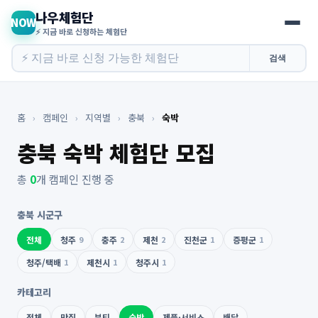
나우체험단
NOW
⚡ 지금 바로 신청하는 체험단
검색
홈
›
캠페인
›
지역별
›
충북
›
숙박
충북 숙박 체험단 모집
총
0
개 캠페인 진행 중
충북 시군구
전체
청주
9
충주
2
제천
2
진천군
1
증평군
1
청주/택배
1
제천시
1
청주시
1
카테고리
전체
맛집
뷰티
숙박
제품·서비스
배달