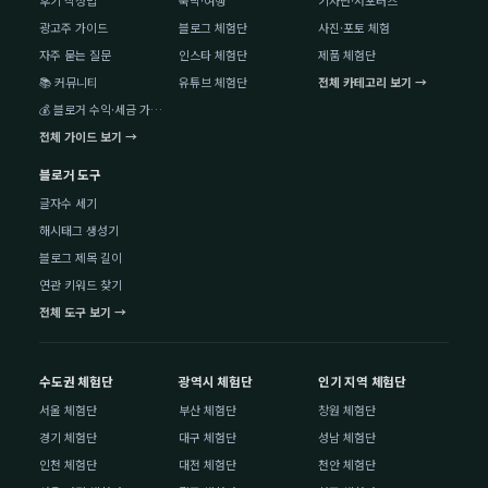
후기 작성법
숙박·여행
기자단·서포터즈
광고주 가이드
블로그 체험단
사진·포토 체험
자주 묻는 질문
인스타 체험단
제품 체험단
📚 커뮤니티
유튜브 체험단
전체 카테고리 보기 →
💰 블로거 수익·세금 가이드
전체 가이드 보기 →
블로거 도구
글자수 세기
해시태그 생성기
블로그 제목 길이
연관 키워드 찾기
전체 도구 보기 →
수도권 체험단
광역시 체험단
인기 지역 체험단
서울 체험단
부산 체험단
창원 체험단
경기 체험단
대구 체험단
성남 체험단
인천 체험단
대전 체험단
천안 체험단