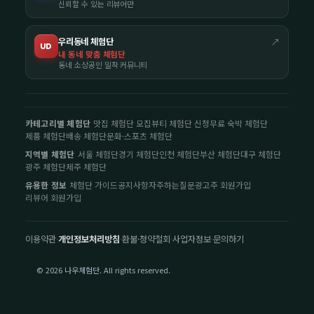
신뢰할 수 있는 리뷰어만
우리동네 체험단
↗
UD
내 동네 맞춤 체험단
동네 소상공인 밀착 커뮤니티
카테고리별 체험단
맛집 체험단 모집
뷰티 체험단 신청
무료 숙박 체험단
제품 체험단
배송 체험단
문화·스포츠 체험단
지역별 체험단
서울 체험단
경기 체험단
인천 체험단
부산 체험단
대구 체험단
광주 체험단
제주 체험단
유용한 정보
체험단 가이드
공지사항
자주하는질문
광고주 회원가입
리뷰어 회원가입
이용약관
·
개인정보처리방침
·
환불·청약철회
·
사업자정보
·
문의하기
© 2026 나우체험단. All rights reserved.