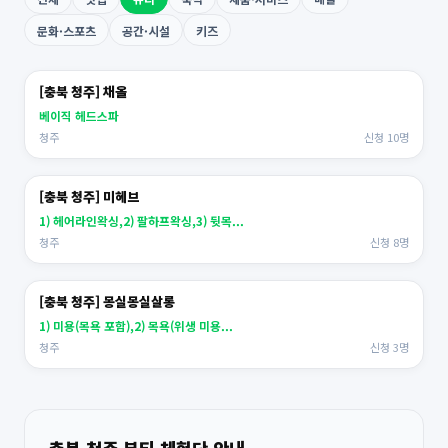
문화·스포츠
공간·시설
키즈
[충북 청주] 채올
베이직 헤드스파
청주
신청 10명
[충북 청주] 미헤브
1) 헤어라인왁싱,2) 팔하프왁싱,3) 뒷목...
청주
신청 8명
[충북 청주] 몽실몽실살롱
1) 미용(목욕 포함),2) 목욕(위생 미용...
청주
신청 3명