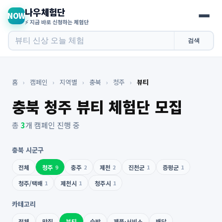
나우체험단
NOW
⚡ 지금 바로 신청하는 체험단
검색
홈
›
캠페인
›
지역별
›
충북
›
청주
›
뷰티
충북 청주 뷰티 체험단 모집
총
3
개 캠페인 진행 중
충북 시군구
전체
청주
9
충주
2
제천
2
진천군
1
증평군
1
청주/택배
1
제천시
1
청주시
1
카테고리
전체
맛집
뷰티
숙박
제품·서비스
배달