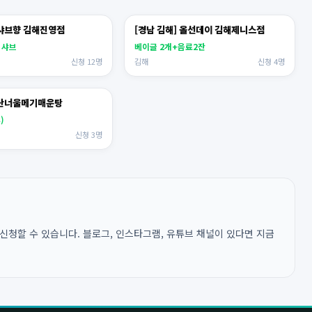
 샤브향 김해진영점
[경남 김해] 올선데이 김해제니스점
 샤브
베이글 2개+음료2잔
신청 12명
김해
신청 4명
] 산너울메기매운탕
)
신청 3명
신청할 수 있습니다. 블로그, 인스타그램, 유튜브 채널이 있다면 지금