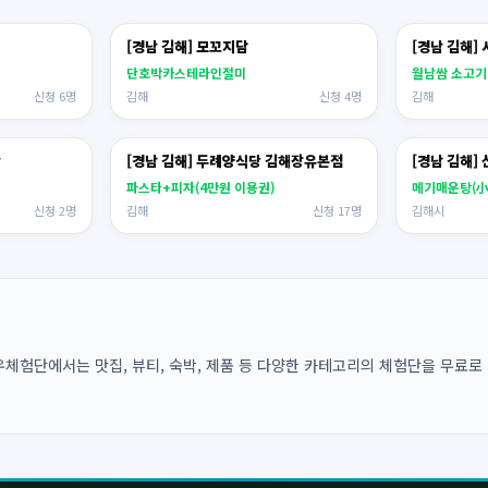
[경남 김해] 모꼬지담
[경남 김해]
단호박카스테라인절미
월남쌈 소고기
신청 6명
김해
신청 4명
김해
탕
[경남 김해] 두례양식당 김해장유본점
[경남 김해
파스타+피자(4만원 이용권)
메기매운탕(小
신청 2명
김해
신청 17명
김해시
체험단에서는 맛집, 뷰티, 숙박, 제품 등 다양한 카테고리의 체험단을 무료로 