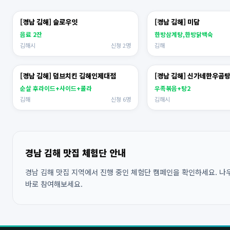
[경남 김해] 슬로우잇
[경남 김해] 미담
음료 2잔
한방삼계탕,한방닭백숙
김해시
신청 2명
김해
[경남 김해] 덤브치킨 김해인제대점
[경남 김해] 신가네한우곰
순살 후라이드+사이드+콜라
우족볶음+탕2
김해
신청 6명
김해시
경남 김해 맛집 체험단 안내
경남 김해 맛집 지역에서 진행 중인 체험단 캠페인을 확인하세요. 나우
바로 참여해보세요.