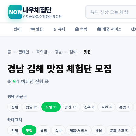
나우체험단
NOW
⚡ 지금 바로 신청하는 체험단
전체
🍽️ 맛집
💄 뷰티
🏨 숙박
🛍️ 제품·서비스

홈
›
캠페인
›
지역별
›
경남
›
김해
›
맛집
경남 김해 맛집 체험단 모집
총
9
개 캠페인 진행 중
경남 시군구
전체
창원
23
김해
11
양산
10
진주
6
사천
4
통영
3
카테고리
전체
맛집
뷰티
숙박
제품·서비스
배달
문화·스포츠