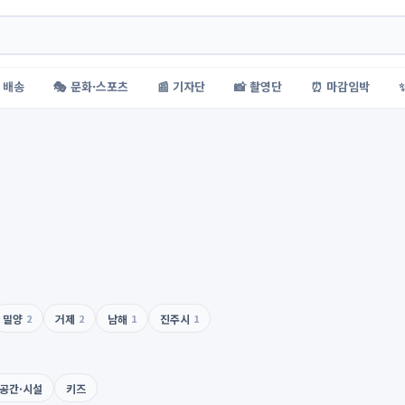
 배송
🎭 문화·스포츠
📰 기자단
📸 촬영단
⏰ 마감임박
밀양
2
거제
2
남해
1
진주시
1
공간·시설
키즈