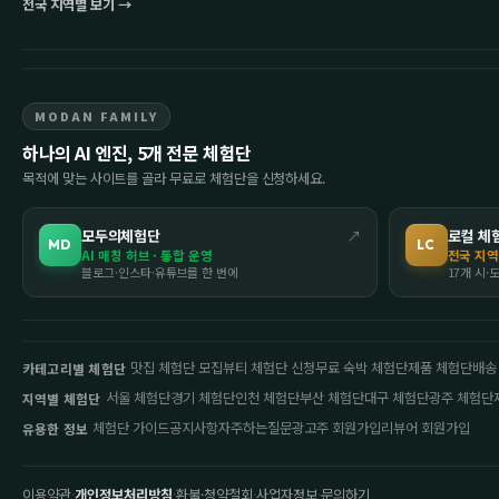
전국 지역별 보기 →
MODAN FAMILY
하나의 AI 엔진, 5개 전문 체험단
목적에 맞는 사이트를 골라 무료로 체험단을 신청하세요.
모두의체험단
↗
로컬 체
MD
LC
AI 매칭 허브 · 통합 운영
전국 지역
블로그·인스타·유튜브를 한 번에
17개 시·
맛집 체험단 모집
뷰티 체험단 신청
무료 숙박 체험단
제품 체험단
배송
카테고리별 체험단
서울 체험단
경기 체험단
인천 체험단
부산 체험단
대구 체험단
광주 체험단
지역별 체험단
체험단 가이드
공지사항
자주하는질문
광고주 회원가입
리뷰어 회원가입
유용한 정보
이용약관
·
개인정보처리방침
·
환불·청약철회
·
사업자정보
·
문의하기