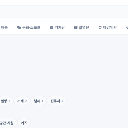
 배송
🎭 문화·스포츠
📰 기자단
📸 촬영단
⏰ 마감임박
밀양
2
거제
2
남해
1
진주시
1
공간·시설
키즈