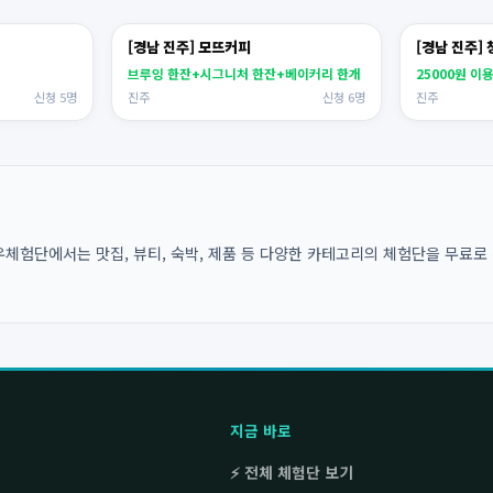
[경남 진주] 모뜨커피
[경남 진주]
브루잉 한잔+시그니처 한잔+베이커리 한개
25000원 이
신청 5명
진주
신청 6명
진주
체험단에서는 맛집, 뷰티, 숙박, 제품 등 다양한 카테고리의 체험단을 무료로 
지금 바로
⚡ 전체 체험단 보기