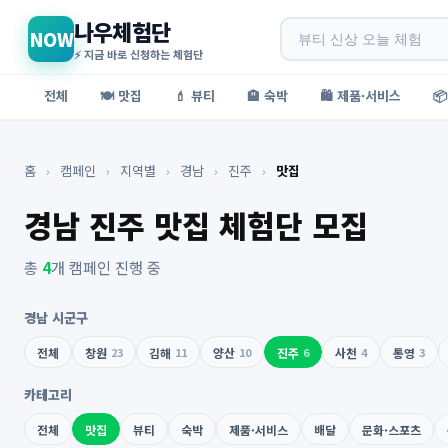
나우체험단
NOW
⚡ 지금 바로 신청하는 체험단
전체
🍽️ 맛집
💄 뷰티
🏨 숙박
🛍️ 제품·서비스

홈
›
캠페인
›
지역별
›
경남
›
진주
›
맛집
경남 진주 맛집 체험단 모집
총
4
개 캠페인 진행 중
경남 시군구
전체
창원
23
김해
11
양산
10
진주
6
사천
4
통영
3
카테고리
전체
맛집
뷰티
숙박
제품·서비스
배달
문화·스포츠