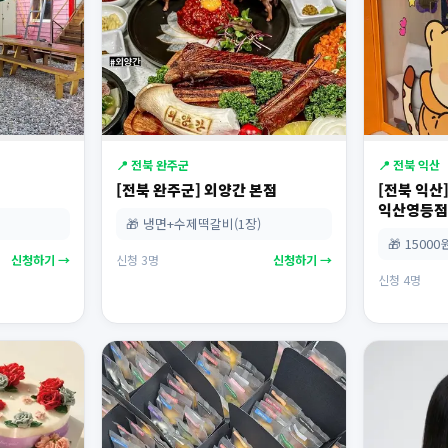
📍 전북 완주군
📍 전북 익산
[전북 완주군] 외양간 본점
[전북 익
익산영등
🎁 냉면+수제떡갈비(1장)
🎁 1500
신청하기 →
신청 3명
신청하기 →
신청 4명