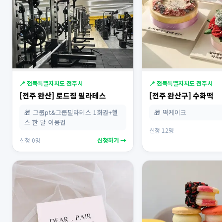
📍 전북특별자치도 전주시
📍 전북특별자치도 전주시
[전주 완산] 로드짐 필라테스
[전주 완산구] 수화떡
🎁 그룹pt&그룹필라테스 1회권+헬
🎁 떡케이크
스 한 달 이용권
신청 12명
신청 0명
신청하기 →