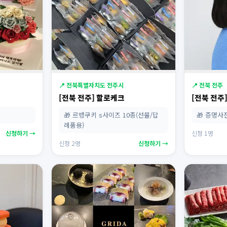
📍 전북특별자치도 전주시
📍 전북 전주
[전북 전주] 할로케크
[전북 전주
🎁 르뱅쿠키 s사이즈 10종(선물/답
🎁 증명
례품용)
신청하기 →
신청 1명
신청 2명
신청하기 →