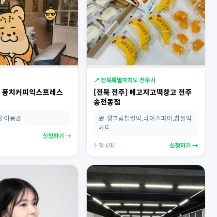
📍 전북특별자치도 전주시
산] 퐁치커피익스프레스
[전북 전주] 메고지고떡창고 전주
점
송천동점
0원 이용권
🎁 생크림찹쌀떡,라이스파이,찹쌀떡
세트
신청하기 →
신청 6명
신청하기 →