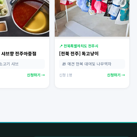
📍 전북특별자치도 전주시
] 샤브향 전주아중점
[전북 전주] 독고냥이
 소고기 샤브
🎁 애견 한복 대여및 나무액자
신청하기 →
신청 1명
신청하기 →