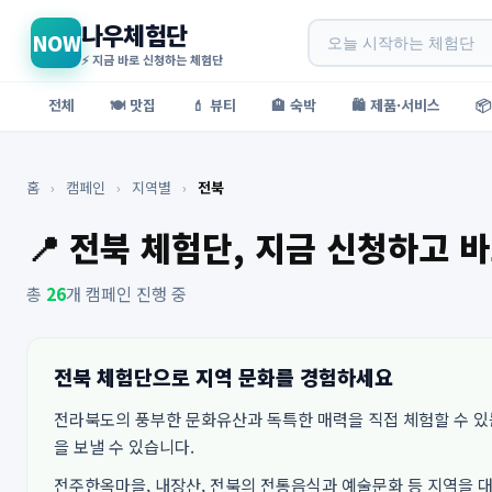
나우체험단
NOW
⚡ 지금 바로 신청하는 체험단
전체
🍽️ 맛집
💄 뷰티
🏨 숙박
🛍️ 제품·서비스

홈
›
캠페인
›
지역별
›
전북
📍 전북 체험단, 지금 신청하고 
총
26
개 캠페인 진행 중
전북 체험단으로 지역 문화를 경험하세요
전라북도의 풍부한 문화유산과 독특한 매력을 직접 체험할 수 있
을 보낼 수 있습니다.
전주한옥마을, 내장산, 전북의 전통음식과 예술문화 등 지역을 