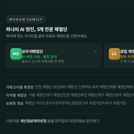
MODAN FAMILY
하나의 AI 엔진, 5개 전문 체험단
목적에 맞는 사이트를 골라 무료로 체험단을 신청하세요.
모두의체험단
↗
로컬 체
MD
LC
AI 매칭 허브 · 통합 운영
전국 지역
블로그·인스타·유튜브를 한 번에
17개 시·
맛집 체험단 모집
뷰티 체험단 신청
무료 숙박 체험단
제품 체험단
배송
카테고리별 체험단
서울 체험단
경기 체험단
인천 체험단
부산 체험단
대구 체험단
광주 체험단
지역별 체험단
체험단 가이드
공지사항
자주하는질문
광고주 회원가입
리뷰어 회원가입
유용한 정보
이용약관
·
개인정보처리방침
·
환불·청약철회
·
사업자정보
·
문의하기