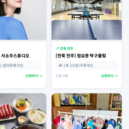
📍 전북 전주
] 시소우스튜디오
[전북 전주] 정요한 탁구클럽
사진,컬러증명사진
🎁 1회 (15분)쿠폰레슨
신청하기 →
신청 0명
신청하기 →