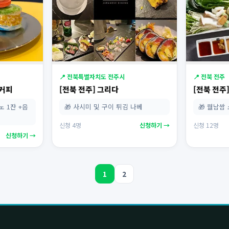
📍 전북특별자치도 전주시
📍 전북 전주
이커피
[전북 전주] 그리다
[전북 전주
노 1잔 +음
🎁 사시미 및 구이 튀김 나베
🎁 월남쌈
신청 4명
신청하기 →
신청 12명
신청하기 →
1
2