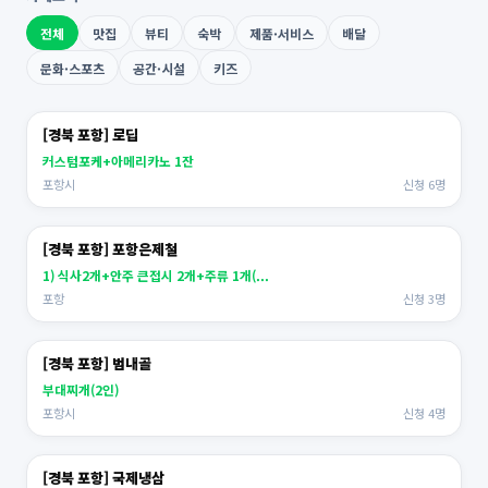
전체
맛집
뷰티
숙박
제품·서비스
배달
문화·스포츠
공간·시설
키즈
[경북 포항] 로딥
커스텀포케+아메리카노 1잔
포항시
신청 6명
[경북 포항] 포항은제철
1) 식사2개+안주 큰접시 2개+주류 1개(...
포항
신청 3명
[경북 포항] 범내골
부대찌개(2인)
포항시
신청 4명
[경북 포항] 국제냉삼