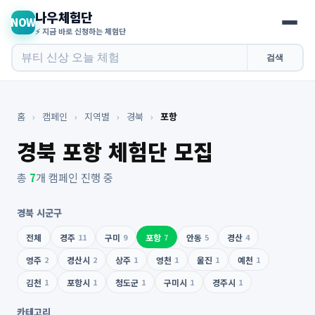
나우체험단
NOW
⚡ 지금 바로 신청하는 체험단
검색
홈
›
캠페인
›
지역별
›
경북
›
포항
경북 포항 체험단 모집
총
7
개 캠페인 진행 중
경북 시군구
전체
경주
11
구미
9
포항
7
안동
5
경산
4
영주
2
경산시
2
상주
1
영천
1
울진
1
예천
1
김천
1
포항시
1
청도군
1
구미시
1
경주시
1
카테고리