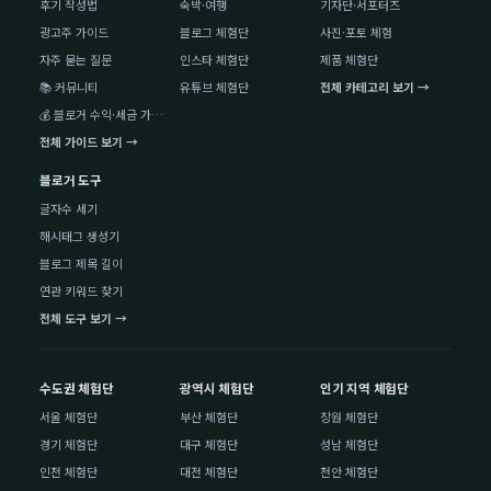
후기 작성법
숙박·여행
기자단·서포터즈
광고주 가이드
블로그 체험단
사진·포토 체험
자주 묻는 질문
인스타 체험단
제품 체험단
📚 커뮤니티
유튜브 체험단
전체 카테고리 보기 →
💰 블로거 수익·세금 가이드
전체 가이드 보기 →
블로거 도구
글자수 세기
해시태그 생성기
블로그 제목 길이
연관 키워드 찾기
전체 도구 보기 →
수도권 체험단
광역시 체험단
인기 지역 체험단
서울 체험단
부산 체험단
창원 체험단
경기 체험단
대구 체험단
성남 체험단
인천 체험단
대전 체험단
천안 체험단