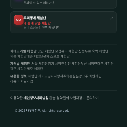
신뢰할 수 있는 리뷰어만
우리동네 체험단
↗
UD
내 동네 맞춤 체험단
동네 소상공인 밀착 커뮤니티
카테고리별 체험단
맛집 체험단 모집
뷰티 체험단 신청
무료 숙박 체험단
제품 체험단
배송 체험단
문화·스포츠 체험단
지역별 체험단
서울 체험단
경기 체험단
인천 체험단
부산 체험단
대구 체험단
광주 체험단
제주 체험단
유용한 정보
체험단 가이드
공지사항
자주하는질문
광고주 회원가입
리뷰어 회원가입
이용약관
·
개인정보처리방침
·
환불·청약철회
·
사업자정보
·
문의하기
© 2026 나우체험단. All rights reserved.