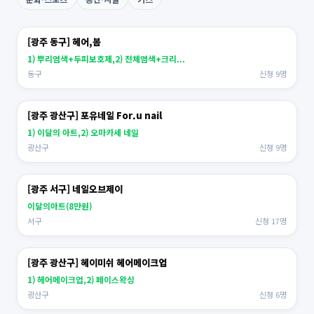
[광주 동구] 헤어,봄
1) 뿌리염색+두피보호제,2) 전체염색+크리...
동구
신청 9명
[광주 광산구] 포유네일 For.u nail
1) 이달의 아트,2) 오마카세 네일
광산구
신청 9명
[광주 서구] 네일오브제이
이달의아트(8만원)
서구
신청 17명
[광주 광산구] 헤이미쉬 헤어메이크업
1) 헤어메이크업,2) 페이스왁싱
광산구
신청 6명