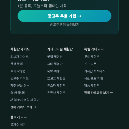
1분 등록, 오늘부터 캠페인 시작
광고주 무료 가입 →
광고주센터 둘러보기
체험단 가이드
카테고리별 체험단
특별 카테고리
초보자 가이드
맛집 체험단
무료 체험단
신청 방법
뷰티 체험단
신규 오픈
후기 작성법
숙박·여행
기자단·서포터즈
광고주 가이드
블로그 체험단
사진·포토 체험
자주 묻는 질문
인스타 체험단
제품 체험단
📚 커뮤니티
유튜브 체험단
전체 카테고리 보기 →
💰 블로거 수익·세금 가이드
전체 가이드 보기 →
블로거 도구
글자수 세기