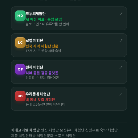
모두의체험단
↗
MD
AI 매칭 허브 · 통합 운영
블로그·인스타·유튜브를 한 번에
로컬 체험단
↗
LC
전국 지역 체험단 전문
17개 시·도 맛집·뷰티·숙박
원픽 체험단
↗
OP
리뷰 품질 검증 플랫폼
신뢰할 수 있는 리뷰어만
우리동네 체험단
↗
UD
내 동네 맞춤 체험단
동네 소상공인 밀착 커뮤니티
카테고리별 체험단
맛집 체험단 모집
뷰티 체험단 신청
무료 숙박 체험단
제품 체험단
배송 체험단
문화·스포츠 체험단