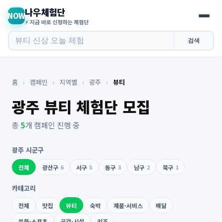
나우체험단
NOW
⚡ 지금 바로 신청하는 체험단
검색
홈
›
캠페인
›
지역별
›
광주
›
뷰티
광주 뷰티 체험단 모집
총
5
개 캠페인 진행 중
광주 시군구
전체
광산구
6
서구
5
동구
3
남구
2
북구
1
카테고리
전체
맛집
뷰티
숙박
제품·서비스
배달
문화·스포츠
공간·시설
키즈