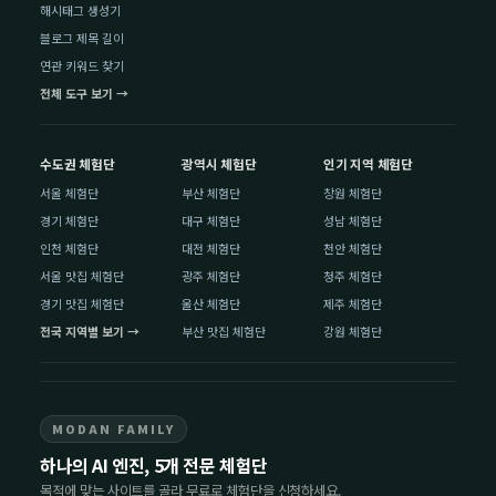
해시태그 생성기
블로그 제목 길이
연관 키워드 찾기
전체 도구 보기 →
수도권 체험단
광역시 체험단
인기 지역 체험단
서울 체험단
부산 체험단
창원 체험단
경기 체험단
대구 체험단
성남 체험단
인천 체험단
대전 체험단
천안 체험단
서울 맛집 체험단
광주 체험단
청주 체험단
경기 맛집 체험단
울산 체험단
제주 체험단
전국 지역별 보기 →
부산 맛집 체험단
강원 체험단
MODAN FAMILY
하나의 AI 엔진, 5개 전문 체험단
목적에 맞는 사이트를 골라 무료로 체험단을 신청하세요.