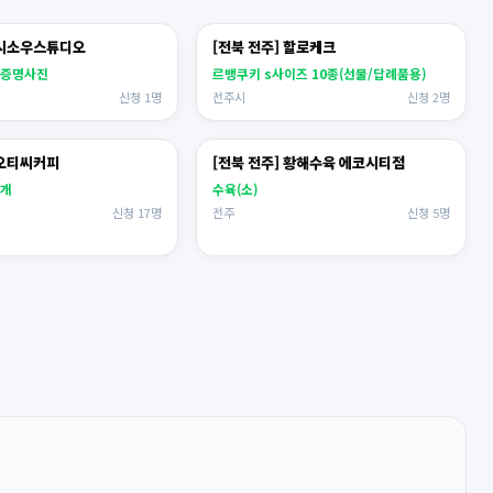
 시소우스튜디오
[전북 전주] 할로케크
러증명사진
르뱅쿠키 s사이즈 10종(선물/답례품용)
신청 1명
전주시
신청 2명
 오티씨커피
[전북 전주] 황해수육 에코시티점
2개
수육(소)
신청 17명
전주
신청 5명