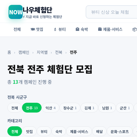
나우체험단
NOW
⚡ 지금 바로 신청하는 체험단
전체
🍽️ 맛집
💄 뷰티
🏨 숙박
🛍️ 제품·서비스

홈
›
캠페인
›
지역별
›
전북
›
전주
전북 전주 체험단 모집
총
13
개 캠페인 진행 중
전북 시군구
전체
전주
13
익산
4
장수군
1
김제
1
남원
1
군산
1
카테고리
전체
맛집
뷰티
숙박
제품·서비스
배달
문화·스포츠