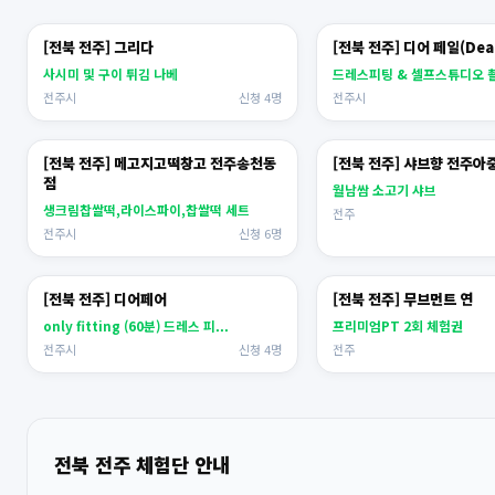
[전북 전주] 그리다
[전북 전주] 디어 페일(Dear,
사시미 및 구이 튀김 나베
드레스피팅 & 셀프스튜디오 
전주시
신청 4명
전주시
[전북 전주] 메고지고떡창고 전주송천동
[전북 전주] 샤브향 전주아
점
월남쌈 소고기 샤브
생크림찹쌀떡,라이스파이,찹쌀떡 세트
전주
전주시
신청 6명
[전북 전주] 디어페어
[전북 전주] 무브먼트 연
only fitting (60분) 드레스 피...
프리미엄PT 2회 체험권
전주시
신청 4명
전주
전북 전주 체험단 안내