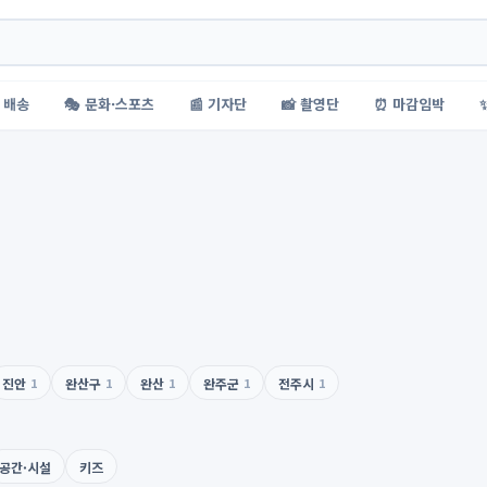
 배송
🎭 문화·스포츠
📰 기자단
📸 촬영단
⏰ 마감임박
진안
1
완산구
1
완산
1
완주군
1
전주시
1
공간·시설
키즈