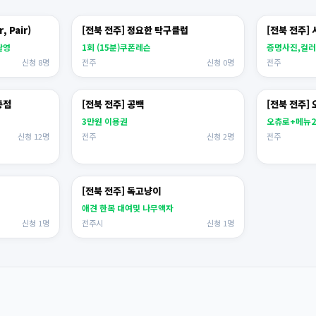
 Pair)
[전북 전주] 정요한 탁구클럽
[전북 전주]
촬영
1회 (15분)쿠폰레슨
증명사진,컬
신청 8명
전주
신청 0명
전주
중점
[전북 전주] 공백
[전북 전주]
3만원 이용권
오츄로+메뉴
신청 12명
전주
신청 2명
전주
[전북 전주] 독고냥이
애견 한복 대여및 나무액자
신청 1명
전주시
신청 1명