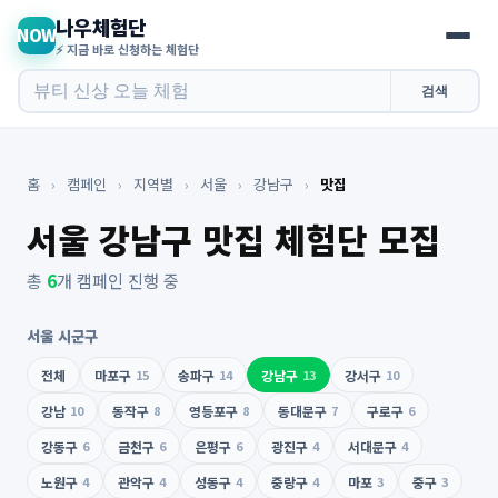
나우체험단
NOW
⚡ 지금 바로 신청하는 체험단
검색
홈
›
캠페인
›
지역별
›
서울
›
강남구
›
맛집
서울 강남구 맛집 체험단 모집
총
6
개 캠페인 진행 중
서울 시군구
전체
마포구
15
송파구
14
강남구
13
강서구
10
강남
10
동작구
8
영등포구
8
동대문구
7
구로구
6
강동구
6
금천구
6
은평구
6
광진구
4
서대문구
4
노원구
4
관악구
4
성동구
4
중랑구
4
마포
3
중구
3