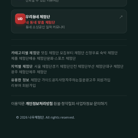
신뢰할 수 있는 리뷰어만
우리동네 체험단
↗
UD
내 동네 맞춤 체험단
동네 소상공인 밀착 커뮤니티
카테고리별 체험단
맛집 체험단 모집
뷰티 체험단 신청
무료 숙박 체험단
제품 체험단
배송 체험단
문화·스포츠 체험단
지역별 체험단
서울 체험단
경기 체험단
인천 체험단
부산 체험단
대구 체험단
광주 체험단
제주 체험단
유용한 정보
체험단 가이드
공지사항
자주하는질문
광고주 회원가입
리뷰어 회원가입
이용약관
·
개인정보처리방침
·
환불·청약철회
·
사업자정보
·
문의하기
© 2026 나우체험단. All rights reserved.