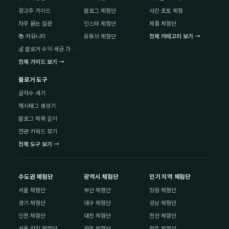
광고주 가이드
블로그 체험단
사진·포토 체험
자주 묻는 질문
인스타 체험단
제품 체험단
📚 커뮤니티
유튜브 체험단
전체 카테고리 보기 →
💰 블로거 수익·세금 가이드
전체 가이드 보기 →
블로거 도구
글자수 세기
해시태그 생성기
블로그 제목 길이
연관 키워드 찾기
전체 도구 보기 →
수도권 체험단
광역시 체험단
인기 지역 체험단
서울 체험단
부산 체험단
창원 체험단
경기 체험단
대구 체험단
성남 체험단
인천 체험단
대전 체험단
천안 체험단
서울 맛집 체험단
광주 체험단
청주 체험단