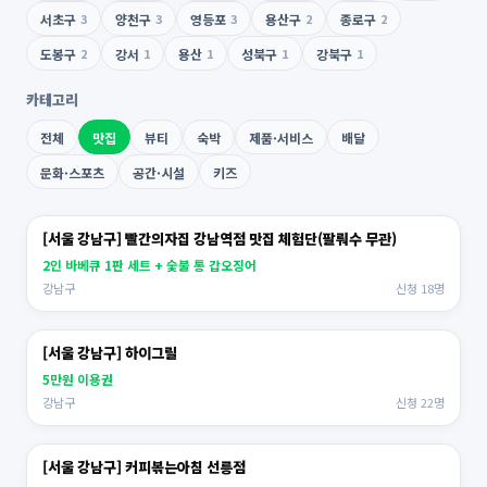
서초구
3
양천구
3
영등포
3
용산구
2
종로구
2
도봉구
2
강서
1
용산
1
성북구
1
강북구
1
카테고리
전체
맛집
뷰티
숙박
제품·서비스
배달
문화·스포츠
공간·시설
키즈
[서울 강남구] 빨간의자집 강남역점 맛집 체험단(팔뤄수 무관)
2인 바베큐 1판 세트 + 숯불 통 갑오징어
강남구
신청 18명
[서울 강남구] 하이그릴
5만원 이용권
강남구
신청 22명
[서울 강남구] 커피볶는아침 선릉점