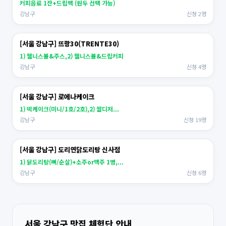
커피음료 1잔+드립백 (원두 선택 가능)
강남구
신청 2명
[서울 강남구] 뜨랑30(TRENTE30)
1) 웰니스볼&주스,2) 웰니스볼&드립커피
강남구
신청 4명
[서울 강남구] 로에나케이크
1) 떡케이크(미니/1호/2호),2) 쌀디저...
강남구
신청 19명
[서울 강남구] 도리연닭도리탕 신사점
1) 닭도리탕(뼈/순살)+소주or맥주 1병,...
강남구
신청 6명
서울 강남구 맛집 체험단 안내