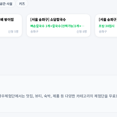
공간·시설
키즈
담배 방이점
[서울 송파구] 소담칼국수
[서울 송파구
뼈손칼국수 1개+칼국수(선택가능)1개+깻잎전
초밥 30접시
신청 5명
송파구
신청 8명
송파구
우체험단에서는 맛집, 뷰티, 숙박, 제품 등 다양한 카테고리의 체험단을 무료로