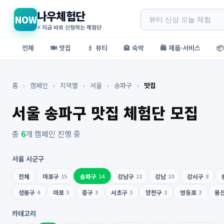
나우체험단
NOW
⚡ 지금 바로 신청하는 체험단
전체
🍽️ 맛집
💄 뷰티
🏨 숙박
🛍️ 제품·서비스

홈
›
캠페인
›
지역별
›
서울
›
송파구
›
맛집
서울 송파구 맛집 체험단 모집
총
6
개 캠페인 진행 중
서울 시군구
전체
마포구
15
송파구
14
강남구
11
강남
10
강서구
8
성동구
4
마포
3
중구
3
서초구
3
양천구
3
영등포
3
용
카테고리