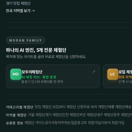
경기 맛집 체험단
전국 지역별 보기 →
MODAN FAMILY
하나의 AI 엔진, 5개 전문 체험단
목적에 맞는 사이트를 골라 무료로 체험단을 신청하세요.
모두의체험단
↗
로컬 체
MD
LC
AI 매칭 허브 · 통합 운영
전국 지역
블로그·인스타·유튜브를 한 번에
17개 시·
맛집 체험단 모집
뷰티 체험단 신청
무료 숙박 체험단
제품 체험단
배송
카테고리별 체험단
서울 체험단
경기 체험단
인천 체험단
부산 체험단
대구 체험단
광주 체험단
지역별 체험단
체험단 가이드
공지사항
자주하는질문
광고주 회원가입
리뷰어 회원가입
유용한 정보