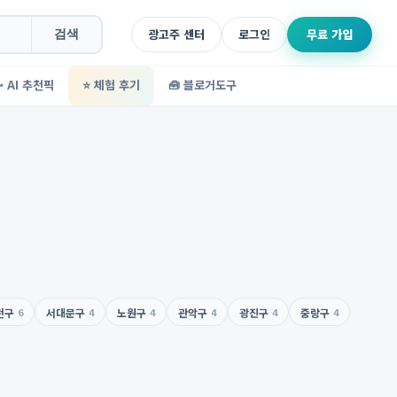
광고주 센터
로그인
무료 가입
검색
✨ AI 추천픽
⭐ 체험 후기
🧰 블로거도구
천구
6
서대문구
4
노원구
4
관악구
4
광진구
4
중랑구
4