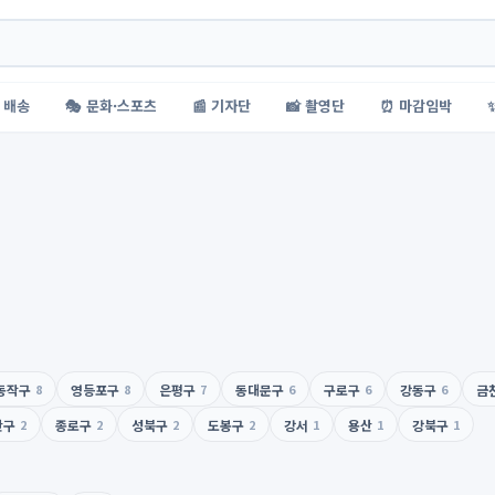
 배송
🎭 문화·스포츠
📰 기자단
📸 촬영단
⏰ 마감임박
동작구
8
영등포구
8
은평구
7
동대문구
6
구로구
6
강동구
6
금
산구
2
종로구
2
성북구
2
도봉구
2
강서
1
용산
1
강북구
1