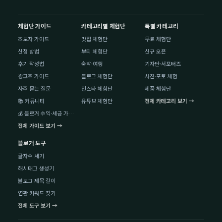
체험단 가이드
카테고리별 체험단
특별 카테고리
초보자 가이드
맛집 체험단
무료 체험단
신청 방법
뷰티 체험단
신규 오픈
후기 작성법
숙박·여행
기자단·서포터즈
광고주 가이드
블로그 체험단
사진·포토 체험
자주 묻는 질문
인스타 체험단
제품 체험단
📚 커뮤니티
유튜브 체험단
전체 카테고리 보기 →
💰 블로거 수익·세금 가이드
전체 가이드 보기 →
블로거 도구
글자수 세기
해시태그 생성기
블로그 제목 길이
연관 키워드 찾기
전체 도구 보기 →