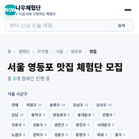
나우체험단
NOW
⚡ 지금 바로 신청하는 체험단
검색
홈
›
캠페인
›
지역별
›
서울
›
영등포
›
맛집
서울 영등포 맛집 체험단 모집
총
3
개 캠페인 진행 중
서울 시군구
전체
마포구
15
송파구
14
강남구
13
강서구
10
강남
10
동작구
8
영등포구
8
동대문구
7
은평구
7
구로구
6
강동구
6
금천구
6
광진구
4
서대문구
4
노원구
4
관악구
4
성동구
4
중랑구
4
마포
3
중구
3