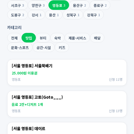
서초구
3
양천구
3
영등포
3
용산구
2
종로구
2
도봉구
2
강서
1
용산
1
성북구
1
강북구
1
카테고리
전체
맛집
뷰티
숙박
제품·서비스
배달
문화·스포츠
공간·시설
키즈
[서울 영등포] 서울뚝배기
25.000원 이용권
영등포
신청 11명
[서울 영등포] 고토(Goto___)
음료 2잔+디저트 1개
영등포
신청 13명
[서울 영등포] 데이르