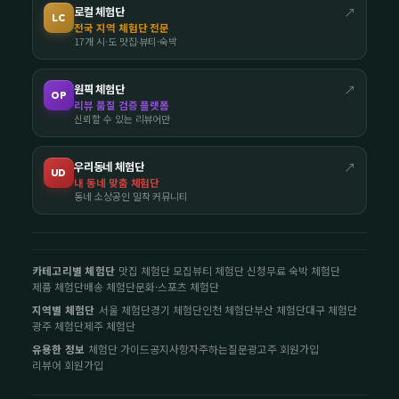
로컬 체험단
↗
LC
전국 지역 체험단 전문
17개 시·도 맛집·뷰티·숙박
원픽 체험단
↗
OP
리뷰 품질 검증 플랫폼
신뢰할 수 있는 리뷰어만
우리동네 체험단
↗
UD
내 동네 맞춤 체험단
동네 소상공인 밀착 커뮤니티
카테고리별 체험단
맛집 체험단 모집
뷰티 체험단 신청
무료 숙박 체험단
제품 체험단
배송 체험단
문화·스포츠 체험단
지역별 체험단
서울 체험단
경기 체험단
인천 체험단
부산 체험단
대구 체험단
광주 체험단
제주 체험단
유용한 정보
체험단 가이드
공지사항
자주하는질문
광고주 회원가입
리뷰어 회원가입